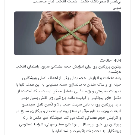
بی‌نظیر از سفر داشته باشید. اهمیت انتخاب زمان مناسب…
عمومی
25-06-1404
بهترین پروتئین وی برای افزایش حجم عضلانی سریع: راهنمای انتخاب
هوشمند
رشد عضلات و افزایش حجم بدنی یکی از اهداف اصلی ورزشکاران
حرفه ای و علاقه مندان به بدنسازی است. دستیابی به این هدف تنها با
تمرینات مقاومتی و رژیم غذایی متعادل ممکن نیست، بلکه استفاده از
مکمل های پروتئینی با کیفیت مانند پروتئین وی نقش بسیار مهمی
دارد. پروتئین وی، به دلیل سرعت جذب بالا و تأمین کامل اسیدهای
آمینه ضروری، به طور مؤثر در سنتز پروتئین عضلانی، ریکاوری سریع تر
و افزایش حجم عضلانی کمک می کند. فروشگاه آسیا مکمل با ارائه
پروتئین وی های اورجینال از برندهای معتبر جهانی، شرایط دسترسی
ورزشکاران به محصولات باکیفیت و استاندارد را…