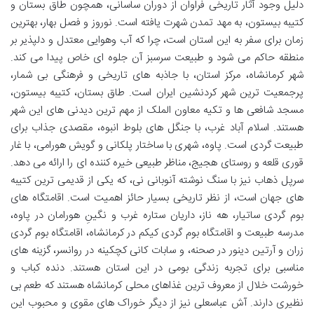
دلیل وجود آثار تاریخی فراوان از دوران ساسانی، همچون طاق بستان و
کتیبه بیستون، به مهد تمدن شهرت یافته است. نوروز و فصل بهار، بهترین
زمان برای سفر به این استان است، چرا که آب وهوایی معتدل و دلپذیر بر
منطقه حاکم می شود و طبیعت سرسبز آن جلوه ای خاص پیدا می کند.
شهر کرمانشاه، مرکز استان، با جاذبه های تاریخی و فرهنگی بی شمار،
پرجمعیت ترین شهر کردنشین ایران است. طاق بستان، کتیبه بیستون،
مسجد شافعی ها و تکیه معاون الملک از مهم ترین دیدنی های این شهر
هستند. اسلام آباد غرب، با جنگل های بلوط انبوه، مقصدی جذاب برای
طبیعت گردی است. پاوه، شهری با ساختار پلکانی و گویش هورامی، با غار
قوری قلعه و روستای هجیج، مناظر طبیعی خیره کننده ای را ارائه می دهد.
سرپل ذهاب نیز با سنگ نوشته آنوبانی نی، که یکی از قدیمی ترین کتیبه
های جهان است، از نظر تاریخی بسیار حائز اهمیت است. اقامتگاه های
بوم گردی ساتیار، هه ناز، داریان ستاره غرب و نگینِ هورامان در پاوه،
مدرسه طبیعت و اقامتگاه بوم گردی کیکم در کرمانشاه، اقامتگاه بوم گردی
زران و آرتین دینور در صحنه، و سابات کانی کچکینه در روانسر، گزینه های
مناسبی برای تجربه زندگی بومی در این استان هستند. دنده کباب و
خورشت خلال از معروف ترین غذاهای محلی کرمانشاه هستند که طعم بی
نظیری دارند. آش عباسعلی نیز از دیگر خوراک های مقوی و محبوب این