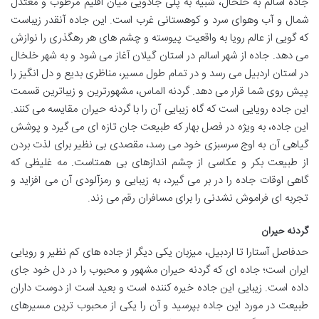
جاده اسالم به خلخال، شبیه به پلی جادویی میان اقلیم مرطوب و معتدل
شمال و آب وهوای سرد و کوهستانی غرب است. این جاده آنقدر زیباست
که گویی از عالم رویا به واقعیت پیوسته و چشم های هر رهگذری را نوازش
می دهد. جاده از شهر اسالم در استان گیلان آغاز می شود و به شهر خلخال
در استان اردبیل می رسد و در تمام طول مسیر، مناظری بدیع و دل انگیز را
پیش روی شما قرار می دهد. گردنه الماس، مشهورترین و زیباترین قسمت
این جاده رویایی است که گاه زیبایی آن را با گردنه حیران مقایسه می کنند.
این جاده، به ویژه در فصل بهار که طبیعت جان تازه ای می گیرد و پوشش
گیاهی آن به اوج سرسبزی خود می رسد، مقصدی بی نظیر برای لذت بردن
از طبیعت بکر و عکاسی از چشم اندازهای بی همتاست. مه غلیظی که
گاهی اوقات جاده را در بر می گیرد، به زیبایی و رمزآلودی آن می افزاید و
تجربه ای فراموش نشدنی را برای مسافران رقم می زند.
گردنه حیران
حدفاصل آستارا تا اردبیل، میزبان یکی دیگر از جاده های کم نظیر و رویایی
ایران است؛ جاده ای که گردنه حیران مشهور و محبوب را در دل خود جای
داده است. زیبایی این جاده خیره کننده است و بعید است از دوست داران
طبیعت در مورد این جاده بپرسید و آن را یکی از محبوب ترین مسیرهای