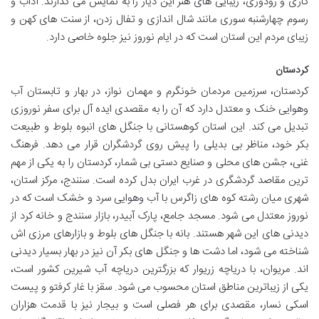
کاری و رودوزی، زیبایی های هنر این دیار را به نمایش می گذارند. آداب و
رسوم چهارشنبه سوری مانند شال اندازی و تفال زدن، از سنت های کهن و
زیبای مردم این استان است که در ایام نوروز نیز جلوه خاصی دارد.
کردستان
کردستان، سرزمین مردمان خونگرم و مهمان نواز، در بهار و تابستان آب
وهوایی خنک و معتدل دارد که آن را به مقصدی ایده آل برای سفر نوروزی
تبدیل می کند. این استان کوهستانی با جنگل های انبوه بلوط و طبیعت
بکر خود، مناظر بی بدیلی را پیش روی گردشگران قرار می دهد. فرهنگ
غنی، جشن های محلی و صنایع دستی بی شمار، کردستان را به یکی از مهم
ترین مقاصد گردشگری در غرب ایران بدل کرده است. سنندج، مرکز استان،
شهری میان رشته کوه های زاگرس با آب وهوایی سرد و خشک است که در
نوروز معتدل می شود. مسجد جامع، پارک آبیدر، بازار سنندج و خانه کرد از
دیدنی های این شهر هستند. بانه با جنگل های بلوط و بازارهای مرزی اش
شناخته می شود، اما دشت ها و جنگل های بکر آن نیز در بهار بسیار دیدنی
اند. مریوان، با دریاچه زریوار که بزرگترین دریاچه آب شیرین کشور است،
یکی از زیباترین مناطق استان محسوب می شود. سقز با غار کرفتو و پیست
اسکی نسار، مقصدی برای هر فصلی است و بیجار نیز با قدمت هزاران