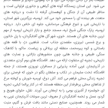
طبیعت بکر آن جانی دوباره می گیرد و آب وهوایی دلپذیر بر منطقه حاکم
می شود. این استان زیستگاه گونه های گیاهی و جانوری فراوانی است و
مناظر طبیعی آن از جنگل و کوهستان گرفته تا دشت و دریاچه های
متعدد، هر بیننده ای را مسحور خود می کند. ارومیه، بزرگترین شهر استان،
با تاریخی غنی و تنوع فرهنگی مردمانش، جلوه ای خاص دارد. دریاچه
ارومیه، پارک جنگلی شیخ تپه، مسجد جامع و بازار تاریخی ارومیه از مهم
ترین جاذبه های آن هستند. خوی، شهر گل های آفتابگردان، با پل خاتون
و برج شمس تبریزی، مقصدی جذاب است. شاهین دژ، با قلعه های
باستانی و کوه پیرمحمد، منطقه ای ییلاقی و زیباست. ماکو، با کلاهک
سنگی طبیعی و جاذبه هایی چون منشورهای بازالتی و عمارت های
تاریخی، تجربه ای متفاوت ارائه می دهد. اقامتگاه های بوم گردی متعددی
در آذربایجان غربی آماده پذیرایی از مسافران نوروزی هستند، از جمله
اقامتگاه تخت سلیمان در تکاب و سلطان بَگلو در خوی که فرصتی برای
تجربه زندگی محلی فراهم می کنند. آش دوغ، اورمیه خورش و کوفته مرغ
از غذاهای محلی پرطرفدار این منطقه هستند که در کنار یِرالما کبابی، تجربه
ای خوشمزه از آشپزی بومی را به ارمغان می آورند. نقل، حلوای هویج و
گردو، عسل و تخمه آفتابگردان از معروف ترین سوغات آذربایجان غربی به
شمار می روند. همچنین، صنایع دستی مانند بافت فرش و گلیم، منبت