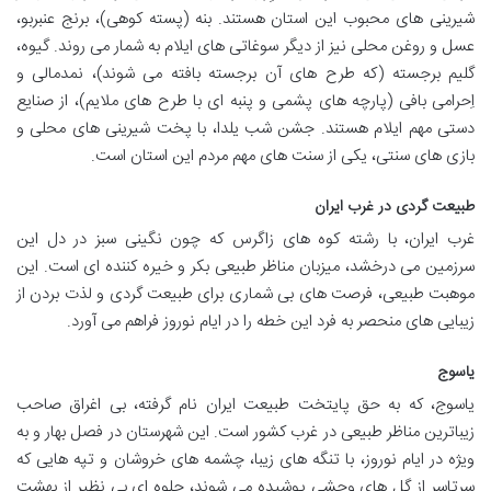
شیرینی های محبوب این استان هستند. بنه (پسته کوهی)، برنج عنبربو،
عسل و روغن محلی نیز از دیگر سوغاتی های ایلام به شمار می روند. گیوه،
گلیم برجسته (که طرح های آن برجسته بافته می شوند)، نمدمالی و
اِحرامی بافی (پارچه های پشمی و پنبه ای با طرح های ملایم)، از صنایع
دستی مهم ایلام هستند. جشن شب یلدا، با پخت شیرینی های محلی و
بازی های سنتی، یکی از سنت های مهم مردم این استان است.
طبیعت گردی در غرب ایران
غرب ایران، با رشته کوه های زاگرس که چون نگینی سبز در دل این
سرزمین می درخشد، میزبان مناظر طبیعی بکر و خیره کننده ای است. این
موهبت طبیعی، فرصت های بی شماری برای طبیعت گردی و لذت بردن از
زیبایی های منحصر به فرد این خطه را در ایام نوروز فراهم می آورد.
یاسوج
یاسوج، که به حق پایتخت طبیعت ایران نام گرفته، بی اغراق صاحب
زیباترین مناظر طبیعی در غرب کشور است. این شهرستان در فصل بهار و به
ویژه در ایام نوروز، با تنگه های زیبا، چشمه های خروشان و تپه هایی که
سرتاسر از گل های وحشی پوشیده می شوند، جلوه ای بی نظیر از بهشت