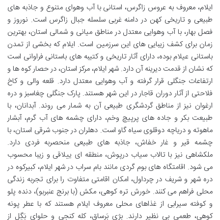
ایلام، معروف به عروس زاگرس، استانی با آب وهوای متنوع و جاذبه های
طبیعی و تاریخی کهن در دامنه غربی سلسله جبال زاگرس است. نوروز و
فصل بهار، با آب وهوایی معتدل در مناطق میانی و شمالی استان، بهترین
زمان برای کشف زیبایی های این سرزمین است. ایلام که بخشی از تمدن
باستانی عیلام بوده، دارای آثار تاریخی و کتیبه های باستانی فراوانی است
که نشان از قدمت دیرینه آن دارد. شهر ایلام، مرکز استان، در حصار کوه ها و
ارتفاعات جنگلی قرار گرفته و آب وهوایی معتدل دارد. قلعه والی و کاخ
فلاحتی از آثار دوران قاجار در این شهر هستند. پارک جنگلی چغاسبز و دره
ارغوان نیز از مناطق گردشگری طبیعی آن به شمار می روند. آبدانان، با
طبیعت بکر و جاده های پرپیچ وخم، دارای چشمه های آب گرم، آبشار
ماهوته و دریاچه دوقلوی سیاه گاو است. دهلران در جنوب شرقی استان، با
چشمه قیر و غار خفاش، جاذبه های طبیعی منحصربه فردی دارد.
ملکشاهی نیز با تالاب سیاب درپوش، منطقه ای ییلاقی و زیبا محسوب
می شود. اقامتگاه های بوم گردی مانند بام سراب در شهر ایلام، کبیرکوه در
دره شهر و شریف در چرداول، امکان اقامتی متفاوت را برای تجربه زندگی
محلی فراهم می کنند. خورش تره کوهی، مکش (با برنج عنبربو)، دنده پلو
و کوفته سیرابی از غذاهای محلی معروف ایلام هستند که با عطر پونه
کوهی، طعمی بی نظیر دارند. بِژی بَرساق، کله کنجی و حلوای بَگِل از