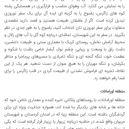
را به نمایش می گذارد. آب وهوای مناسب و قرارگیری در همسایگی رشته
کوه های زاگرس، یاسوج را به گزینه ای ایده آل برای یک سفر نوروزی
تبدیل کرده است. اگر از عاشقان طبیعت هستید و قصد دارید مقصدی
متفاوت برای سفر نوروزی تان انتخاب کنید، یاسوج را به طور جدی در نظر
بگیرید. در سفر به این شهرستان، تماشای دریاچه کوه گل با آب های زلال و
محیط آرامش بخش، روستای کریک با معماری سنتی و طبیعت دلنشین،
دشت راق با وسعت و زیبایی چشم نواز، آبشار خامی باشت با شکوه و
عظمت خود، تنگه گنجه ای و تنگه تامرادی با مسیرهای پرماجرا و مناظر
بکرشان، و تنگه مهریان را به هیچ عنوان از دست ندهید. هر یک از این
نقاط، تجربه ای فراموش نشدنی از طبیعت گردی در قلب زاگرس را برای
شما رقم خواهند زد.
منطقه اورامانات
منطقه اورامانات، با روستاهای پلکانی خیره کننده و معماری خاص خود که
خانه ها بر شانه های یکدیگر بنا شده اند، همواره جذابیت ویژه ای برای
گردشگران داشته است. این منطقه زیبا که در استان کردستان و شهرستان
مریوان واقع شده، در حاشیه دریاچه زریوار یا زریبار قرار گرفته است که یکی
از زیباترین و بزرگترین دریاچه های آب شیرین کشور به حساب می آید.