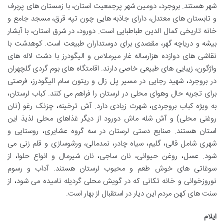
شهر هستند. بروجرد، دومین شهر پرجمعیت استان، با زمستان های پربرف
و تابستان های معتدل، دارای جاذبه هایی چون تپه قرق، مسجد جامع و
خانه تاریخی کمال الدین طباطبایی است. دورود، در شرق استان، با آبشار
بیشه و دریاچه گهر، مقصدی برای دوستداران طبیعت است. کوهدشت با
نقاشی های دوازده هزارساله غار میرملاس و الیگودرز با دشت لاله های
واژگون، زیبایی های طبیعی خاصی دارند. اقامتگاه های بوم گردی گلچهران
در بروجرد، شهید رجایی در مسیر پل زال و ریتون سام الیگودرز، فرصتی
برای تجربه حال وهوای محلی در لرستان را فراهم می کنند. کباب لرستان،
به ویژه کباب بروجردی، شهرت زیادی دارد. آش ترخینه، چزنک رغو (نان
روغنی محلی) و آش شله ماش دورود از دیگر غذاهای محلی لذیذ این
استان هستند. صنایع دستی لرستان در سه گروه عشایری، روستایی و
شهری شامل قالی، گلیم، سیاه چادر، نمدمالی، ورشوسازی و قلم زنی می
شود. عسل، روغن حیوانی، نان ساجی، نان شیرمال و انواع حلوا، از
سوغاتی های خوش طعم و محبوب لرستان هستند. آداب و رسوم
نوروزخوانی و خانه تکانی که در گویش محلی گردیله نامیده می شود، از
سنت های کهن مردم این دیار در استقبال از بهار است.
ایلام