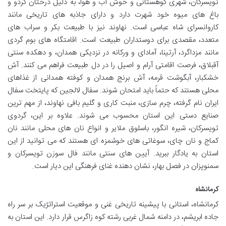
تویسرکان، شهری کوهستانی و خوش آب و هوا، به دلیل درختان گردو و
باغ های میوه خود شهرت دارد و دارای جاذبه های تاریخی مانند
کاروانسرای شاه عباسی است. نهاوند نیز با طبیعت بکر و سراب های
متعدد، مقصدی برای دوستداران طبیعت است. اقامتگاه های بوم گردی
مانند مزداگرد، آرتینا، آمادای و ورکانه در نزدیکی همدان، و دهکده سنتی
آقبلاق، فرصت اقامتی آرام و اصیل را در دل طبیعت فراهم می کنند. آش
خشکبار، آبگوشت قرمه، آش برنج همدان و کوفته همدانی از غذاهای
محلی هستند که حتماً باید امتحان شوند. سفال لالجین که پایتخت سفال
ایران نام گرفته، چرم سازی، منبت کاری و گلیم بافی نهاوند، از مهم ترین
صنایع دستی این استان محسوب می شوند. علاوه بر این، گردوی
تویسرکان، شیره انگور، باسلوق ملایر و انواع نان های محلی مانند نان
کماج و نان چای، سوغاتی های خوشمزه ای هستند که می توانید از این
استان به یادگار ببرید. آیین های سنتی مانند فال سوزن تویسرکان و
سمنوپزان در فصل بهار، نشان دهنده غنای فرهنگی این دیار است.
کرمانشاه
کرمانشاه، استانی با پیشینه تاریخی غنی و موقعیت استراتژیک بر سر راه
جاده ابریشم، در دامنه شمال غربی رشته کوه زاگرس قرار دارد. این استان به