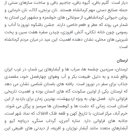
دیار است. گلیم بافی، گیوه بافی، جاجیم بافی و ساخت سازهای سنتی از
جمله صنایع دستی مهم کرمانشاه هستند. نان برنجی، کاک، نان خرمایی و
روغن حیوانی کرمانشاهی، از سوغاتی های خوشمزه و مشهور این استان به
شمار می روند که عطر و طعم خاصی دارند. جشن باشکوه نوروز با آداب و
رسومی چون خانه تکانی، آتش افروزی، چیدن سفره هفت سین و پخت
شیرینی های محلی، نشان دهنده اهمیت این عید در میان مردم کرمانشاه
است.
لرستان
لرستان، سرزمین چشمه ها، سراب ها و آبشارهای بی شمار، در غرب ایران
واقع شده و به دلیل طبیعت بکر و آب وهوای چهارفصل خود، مقصدی
جذاب برای سفر در نوروز است. یافته های باستان شناسی نشان می دهد
که لرستان یکی از اولین سکونت گاه های انسان بوده و اهمیت تاریخی
فراوانی دارد. فصل بهار، به ویژه اردیبهشت، بهترین زمان برای بازدید از این
استان است، زمانی که دشت ها و کوهستان ها سرسبز و پرگل می شوند.
خرم آباد، مرکز استان، با تاریخ کهن و قلعه فلک الافلاک که نماد شهر است،
جاذبه های فراوانی دارد. مناره آجری، گرداب سنگی، دریاچه کیو و
آبشارهای متعدد مانند آبشار نوژیان و افرینه، از دیدنی های طبیعی این