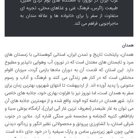
غرب ایران در نوروز، با اقامتگاه های بوم گردی اصیل،
طبیعت زاگرس، فرهنگ غنی و غذاهای محلی، تجربه ای
متفاوت از سفر را برای خانواده ها و علاقه مندان به
ماجراجویی فراهم می کند.
همدان
همدان، پایتخت تاریخ و تمدن ایران، استانی کوهستانی با زمستان های
سرد و تابستان های معتدل است که در نوروز، آب وهوایی دلپذیر و مطبوع
دارد. این استان که قدمت آن به دوران مادها بازمی گردد، میزبان اقوام
مختلفی است که در کنار هم زندگی می کنند و فرهنگ و آداب و رسوم
متنوعی را پدید آورده اند. از اردیبهشت تا انتهای شهریور، بهترین زمان برای
سفر به همدان است، اما نوروز نیز با طراوت بهاری خود، جاذبه های خاصی
دارد. شهر همدان در دامنه کوه الوند واقع شده و از مهمترین جاذبه های آن
می توان به غار علیصدر (معروف ترین غار آبی ایران)، آرامگاه بوعلی سینا و
باباطاهر، کتیبه گنجنامه و مجسمه شیر سنگی اشاره کرد. ملایر، در جنوب
شرقی استان، با کشاورزی پررونق و محصولاتی نظیر انگور و زردآلو، دیدنی
هایی چون شهر زیرزمینی سامن و پارک سیفیه را در خود جای داده است.