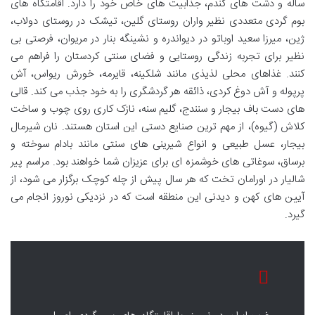
ساله و دشت های گندم، جذابیت های خاص خود را دارد. اقامتگاه های
بوم گردی متعددی نظیر واران روستای گلین، تیشک در روستای دولاب،
ژین، میرزا سعید اوباتو در دیواندره و نشینگه بنار در مریوان، فرصتی بی
نظیر برای تجربه زندگی روستایی و فضای سنتی کردستان را فراهم می
کنند. غذاهای محلی لذیذی مانند شلکینه، قایرمه، خورش ریواس، آش
پرپوله و آش دوغ کردی، ذائقه هر گردشگری را به خود جذب می کند. قالی
های دست باف بیجار و سنندج، گلیم سنه، نازک کاری روی چوب و ساخت
کلاش (گیوه)، از مهم ترین صنایع دستی این استان هستند. نان شیرمال
بیجار، عسل طبیعی و انواع شیرینی های سنتی مانند بادام سوخته و
برساق، سوغاتی های خوشمزه ای برای عزیزان شما خواهند بود. مراسم پیر
شالیار در اورامان تخت که هر سال پیش از چله کوچک برگزار می شود، از
آیین های کهن و دیدنی این منطقه است که در نزدیکی نوروز انجام می
گیرد.