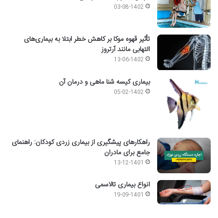
03-08-1402
تأثیر قهوه موکا بر کاهش خطر ابتلا به بیماری‌های
التهابی مانند آرتروز
13-06-1402
بیماری کیسه شنا ماهی و درمان آن
05-02-1402
راهکارهای پیشگیری از بیماری زردی کودکان: راهنمای
جامع برای مادران
13-12-1401
انواع بیماری تالاسمی
19-09-1401