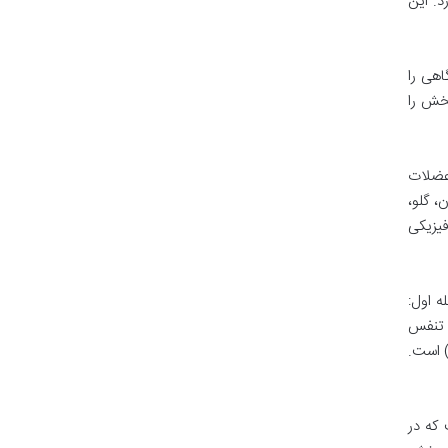
د. این
هی را
بخش را
عضلات
، گلو،
یزیکی
 اول:
 آرامش از طریق تنفس
 فعالیت (90 تا 60 ثانیه) و مرحله پنجم: آرامش سریع (10 تا 30 ثانیه) است.
که در