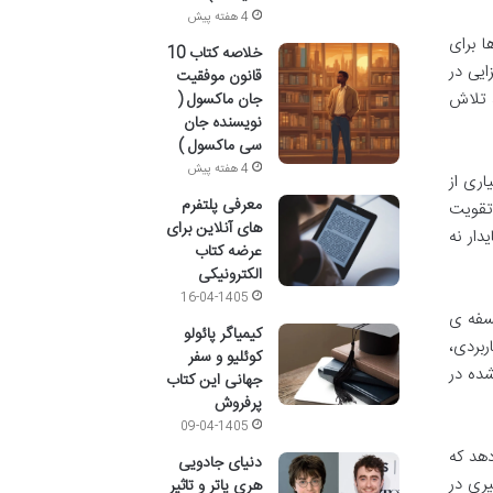
4 هفته پیش
ها برای
خلاصه کتاب 10
یی در
قانون موفقیت
، تلاش
جان ماکسول (
نویسنده جان
سی ماکسول )
4 هفته پیش
اری از
معرفی پلتفرم
تقویت
های آنلاین برای
دار نه
عرضه کتاب
الکترونیکی
16-04-1405
سفه ی
کیمیاگر پائولو
بردی،
کوئلیو و سفر
شده در
جهانی این کتاب
پرفروش
09-04-1405
دهد که
دنیای جادویی
ری در
هری پاتر و تاثیر