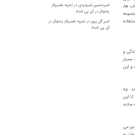
امیرحسین شیرمردی
در
تجربه تعمیرکار
اب ها،
یخچال در آی پی امداد
مجموعه
ستفاده
امیر گل پرور
در
تجربه تعمیرکار یخچال در
آی پی امداد
زندگی و
بسیار
 و این
د. چه
تا این
 ساده،
نیز می
اند به