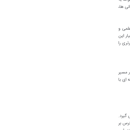
نی ها،
لمی و
ار این
تری را
 در مسیر
 ای با
گیرد.
رس بر