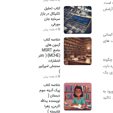
4 هفته پیش
ه است.
کتاب تحلیل
«آرامش
تکنیکال در بازار
سرمایه جان
مورفی
4 هفته پیش
ی کسانی
خلاصه کتاب
ک های
آزمون های
جامع MSRT
(MCHE) ( ناشر
 چگونه
انتشارات
 دارد،
سنجش امیرکبیر
)
وی یک
4 هفته پیش
خلاصه کتاب
پیک آدینه سوم
رود به
دبستان (
 تاکید
نویسنده یدالله
اکرمی، زهرا
شایسته )