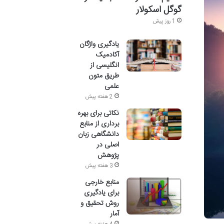
گوگل اسکولار
1 روز پیش
یادگیری واژگان
آکادمیک
انگلیسی از
طریق متون
علمی
2 هفته پیش
نکاتی برای بهره
برداری از منابع
دانشگاهی زبان
اصلی در
پژوهش
3 هفته پیش
منابع خارجی
برای یادگیری
روش تحقیق و
آمار