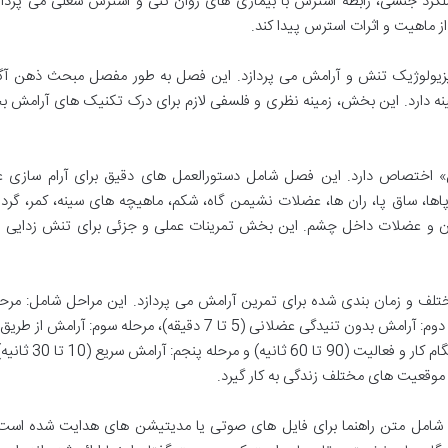
عملکرد جنسی، رابطه استرس با بیماری های روان تنی و استرس شغلی می پرداز
 ماهیت و اثرات استرس پیدا کند.
یزیولوژیک تنش و آرامش می پردازد. این فصل به طور مفصل مبحث ذهن آگا
نه دارد. این بخش، زمینه نظری و فلسفی لازم برای درک تکنیک های آرامش 
 اختصاص دارد. این فصل شامل دستورالعمل های دقیق برای آرام سازی 
اها، ساق پا، ران ها، عضلات نشیمن گاه، شکم، ماهیچه های سینه، کمر، گردن
زبان و عضلات داخل چشم. این بخش تمرینات عملی و جزئی برای تنش زدایی ف
لف و زمان بندی شده برای تمرین آرامش می پردازد. این مراحل شامل: مرحله
آرامش بخشی پیش رونده (15 تا 20 دقیقه)، مرحله دوم: آرامش بدون تنیدگی عضلانی (5 تا 7 دقیقه)، مرحله سوم:
(2 تا 3 دقیقه)، مرحله چهارم: رسیدن به آرامش به هنگام کار و
 موقعیت های مختلف زندگی به کار گیرد.
ا شامل متن راهنما برای فایل های صوتی یا مدیتیشن های هدایت شده است 