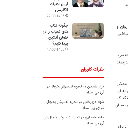
آن بر ادبیات
د.
انگلیسی
22-03-1405
چگونه کتاب
روان و
های کمیاب را در
شناختی
فضای آنلاین
پیدا کنیم؟
17-03-1405
شناسی،
درتمند
نظرات کاربران
 ممکن
برزو عابدیان
در
تجربه تعمیرکار یخچال در
 به آن
آی پی امداد
 تکنیک
شهلا عزیزخانی
در
تجربه تعمیرکار یخچال
 بسیار
در آی پی امداد
دایه علمداری
در
تجربه تعمیرکار یخچال در
آی پی امداد
د برای