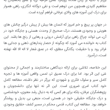
برزگر با تکیه بر زبان ساده، رویکرد عملی مراقبه ای، و عمق بخشیدن به
مفاهیم کلیدی همچون من توهم است و نفی دوگانه انگاری، راهی هموار
برای درک این آموزه های والای عرفانی فراهم آورده است.
در جهان پر پیچ و خم امروز که انسان ها بیش از پیش درگیر چالش های
هویتی و وجودی هستند، درک صحیح از وحدت هستی و جایگاه خود در
آن، می تواند چراغ راهی برای آرامش درونی و رهایی از رنج ها باشد. این
کتاب به خواننده می آموزد که چگونه از حصار پندارهای ذهنی و جدایی ها
فراتر رود و با حقیقت یگانگی مطلق، که در عمق شعار لا اله الا الله نهفته
است، درآمیزد.
این خلاصه، تلاشی برای ارائه دیدگاهی ساختارمند و اجمالی از محتوای
غنی این اثر بود. اما برای درک عمیق تر، لمس واقعی آموزه ها و تجربه
کامل سیر و سلوک فکری و شهودی که برزگر در نظر داشته، مطالعه کامل
خود کتاب امری ضروری است. این اثر نه تنها برای دانشجویان و
پژوهشگران عرفان، بلکه برای هر کسی که به دنبال رشد معنوی، خودشناسی
و درک جایگاه حقیقی خود در هستی است، منبعی بی بدیل و روشنگر
خواهد بود. مطالعه این کتاب، قدمی محکم در مسیر کشف حقایق وجودی