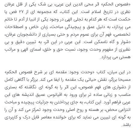
«فصوص الحکم» اثر محی الدین ابن عربی، بی شک یکی از قلل عرفان
نظری در تاریخ اسلام است. این کتاب، که مجموعه ای از ۲۷ فص یا
حکمت است که هر کدام به تجلی الهی در وجود یکی از انبیا از آدم تا خاتم
می پردازد، به دلیل عمق و پیچیدگی مباحث، زبان خاص و اصطلاحات
تخصصی، فهم آن برای عموم مردم و حتی بسیاری از دانشجویان عرفان،
دشوار و گاه ناممکن است. ابن عربی در این اثر، به تبیین دقیق و بی
نظیری از مفهوم وحدت وجود، نسبت حق و خلق، اسمای الهی و مراتب
هستی می پردازد.
در این میان، کتاب «وحدت وجود: مقدمه ای بر شرح فصوص الحکم»
مسیحا برزگر، نقش حیاتی یک مقدمه را ایفا می کند. برزگر با آگاهی کامل
از دشواری های فهم فصوص، این اثر را به گونه ای نگاشته که بستری
مناسب و زبانی ساده تر برای ورود به اقیانوس عمیق اندیشه های ابن
عربی فراهم آورد. این کتاب، به جای پرداختن به جزئیات پیچیده و مباحث
انتزاعی محض، بر هسته و روح اصلی وحدت وجود تمرکز می کند و آن را
به گونه ای تبیین می نماید که برای خواننده معاصر قابل درک و کاربردی
باشد.