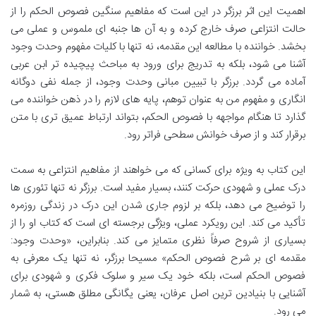
اهمیت این اثر برزگر در این است که مفاهیم سنگین فصوص الحکم را از
حالت انتزاعی صرف خارج کرده و به آن ها جنبه ای ملموس و عملی می
بخشد. خواننده با مطالعه این مقدمه، نه تنها با کلیات مفهوم وحدت وجود
آشنا می شود، بلکه به تدریج برای ورود به مباحث پیچیده تر ابن عربی
آماده می گردد. برزگر با تبیین مبانی وحدت وجود، از جمله نفی دوگانه
انگاری و مفهوم من به عنوان توهم، پایه های لازم را در ذهن خواننده می
گذارد تا هنگام مواجهه با فصوص الحکم، بتواند ارتباط عمیق تری با متن
برقرار کند و از صرف خوانش سطحی فراتر رود.
این کتاب به ویژه برای کسانی که می خواهند از مفاهیم انتزاعی به سمت
درک عملی و شهودی حرکت کنند، بسیار مفید است. برزگر نه تنها تئوری ها
را توضیح می دهد، بلکه بر لزوم جاری شدن این درک در زندگی روزمره
تأکید می کند. این رویکرد عملی، ویژگی برجسته ای است که کتاب او را از
بسیاری از شروح صرفاً نظری متمایز می کند. بنابراین، «وحدت وجود:
مقدمه ای بر شرح فصوص الحکم» مسیحا برزگر، نه تنها یک معرفی به
فصوص الحکم است، بلکه خود یک سیر و سلوک فکری و شهودی برای
آشنایی با بنیادین ترین اصل عرفان، یعنی یگانگی مطلق هستی، به شمار
می رود.