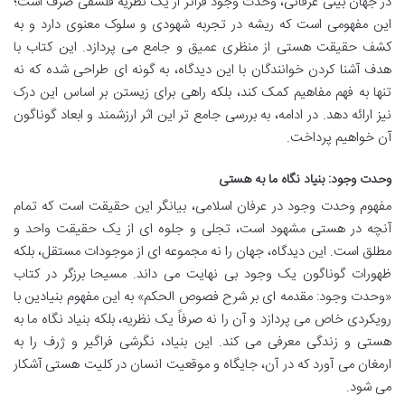
در جهان بینی عرفانی، وحدت وجود فراتر از یک نظریه فلسفی صرف است؛
این مفهومی است که ریشه در تجربه شهودی و سلوک معنوی دارد و به
کشف حقیقت هستی از منظری عمیق و جامع می پردازد. این کتاب با
هدف آشنا کردن خوانندگان با این دیدگاه، به گونه ای طراحی شده که نه
تنها به فهم مفاهیم کمک کند، بلکه راهی برای زیستن بر اساس این درک
نیز ارائه دهد. در ادامه، به بررسی جامع تر این اثر ارزشمند و ابعاد گوناگون
آن خواهیم پرداخت.
وحدت وجود: بنیاد نگاه ما به هستی
مفهوم وحدت وجود در عرفان اسلامی، بیانگر این حقیقت است که تمام
آنچه در هستی مشهود است، تجلی و جلوه ای از یک حقیقت واحد و
مطلق است. این دیدگاه، جهان را نه مجموعه ای از موجودات مستقل، بلکه
ظهورات گوناگون یک وجود بی نهایت می داند. مسیحا برزگر در کتاب
«وحدت وجود: مقدمه ای بر شرح فصوص الحکم» به این مفهوم بنیادین با
رویکردی خاص می پردازد و آن را نه صرفاً یک نظریه، بلکه بنیاد نگاه ما به
هستی و زندگی معرفی می کند. این بنیاد، نگرشی فراگیر و ژرف را به
ارمغان می آورد که در آن، جایگاه و موقعیت انسان در کلیت هستی آشکار
می شود.