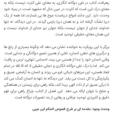
رهیافت کتاب در نفی دوگانه انگاری، به معنای نفی کثرت نیست، بلکه به
معنای درک این است که کثرت، در عین حال که مشهود است، در بنیاد خود
وحدت دارد. این مانند امواج دریاست؛ موج ها بی شمارند، اما همه از یک
دریا نشأت گرفته اند و به همان دریا بازمی گردند. در این دیدگاه، نه تنها
خداوند جدای از جهان نیست، بلکه جهان نیز جدای از خداوند نیست و
این همان معنای حقیقی توحید است.
برزگر با این رویکرد، به خواننده نشان می دهد که چگونه بسیاری از رنج ها
و درگیری های ذهنی انسان، ناشی از همین تصور دوگانگی و جدایی است.
وقتی انسان خود را جدا از هستی می بیند، احساس تنهایی، ترس و رقابت
می کند. اما با درک نفی دوگانه انگاری و تجلی حقیقی لا اله الا الله در تمام
ابعاد هستی، این مرزهای خیالی فرو می ریزند و انسان به آرامشی عمیق و
یکپارچگی با کل دست می یابد. این دیدگاه نه تنها به انسان کمک می کند
تا درکی عمیق تر از ذات الهی پیدا کند، بلکه راهی برای زیستن در هماهنگی
و صلح با جهان ارائه می دهد. این فصل از کتاب، چراغ راهی برای فهم
دقیق و کاربردی توحید عرفانی و رهایی از بند تصورات دوگانه است.
وحدت وجود: مقدمه ای بر شرح فصوص الحکم ابن عربی