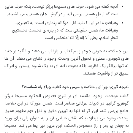
آنچه گفته می شود، حرف های مسیحا برزگر نیست، بلکه حرف هایی
ست که از دلِ هستی بر می آید و در گوشِ جانِ هستی، می نشیند.
رهیافتِ ما در این کتاب، نفی دوگانه پنداری است؛ به تعبیری،
رهیافتِ ما، همان حقیقتی ست که در پاره ی نخستِ نخستین
شعارِ اسلام، یعنی ‘لا اِله اِلّا الله’ منعکس است.
این جملات، به خوبی جوهر پیام کتاب را بازتاب می دهند و تأکید بر جنبه
های شهودی، عملی و تحول آفرین وحدت وجود را نشان می دهند. آن ها
نه تنها بیانگر یک نظریه، بلکه دعوت نامه ای به یک شیوه زیستن و ادراک
عمیق تر از واقعیت هستند.
نتیجه گیری: چرا این خلاصه و سپس خود کتاب، چراغ راه شماست؟
کتاب «وحدت وجود: مقدمه ای بر شرح فصوص الحکم» مسیحا برزگر،
گوهری گرانبها در ادبیات عرفانی معاصر است. همان طور که در این خلاصه
جامع بررسی شد، این اثر نه تنها به تبیین دقیق و قابل فهم مفهوم عمیق
وحدت وجود می پردازد، بلکه نقش حیاتی آن را به عنوان پلی برای ورود
به جهان پر رمز و راز «فصوص الحکم» ابن عربی نیز ایفا می کند. مسیحا