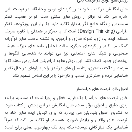
رویکردهای نوین در فرصت یابی
جان انگلیش در کتاب خود به رویکردهای نوین و خلاقانه در فرصت یابی
اشاره می کند که فراتر از روش های سنتی است. او بر اهمیت تفکر
سیستمی و نگاه جامع نگر به بازار تاکید دارد. یکی از این رویکردها، تفکر
طراحی (Design Thinking) است که با تمرکز بر همدلی با کاربر، تعریف
مسئله، ایده پردازی، نمونه سازی و آزمون، به کشف فرصت های نوآورانه
کمک می کند. رویکردهای دیگری مانند تحلیل داده های بزرگ، هوش
مصنوعی و شبکه های اجتماعی نیز می توانند به شناسایی الگوها و
روندهای جدید کمک کنند. این روش ها به کارآفرینان امکان می دهند تا با
سرعت و دقت بیشتری، پتانسیل های درآمدزا را در بازارهای در حال تغییر
شناسایی کرده و استراتژی کسب و کار خود را بر این اساس تنظیم کنند.
اصول خلق فرصت های درآمدساز
خلق فرصت های درآمدزا یک فرایند فعال و پویا است که مستلزم برنامه
ریزی دقیق و اجرای مؤثر است. جان انگلیش در این بخش از کتاب خود،
به تشریح اصول بنیادینی می پردازد که برای تبدیل ایده های خام به
فرصت های واقعی و پایدار ضروری هستند. او تاکید می کند که صرفاً
شناسایی یک نیاز کافی نیست؛ بلکه باید یک چهارچوب عملی برای ایجاد