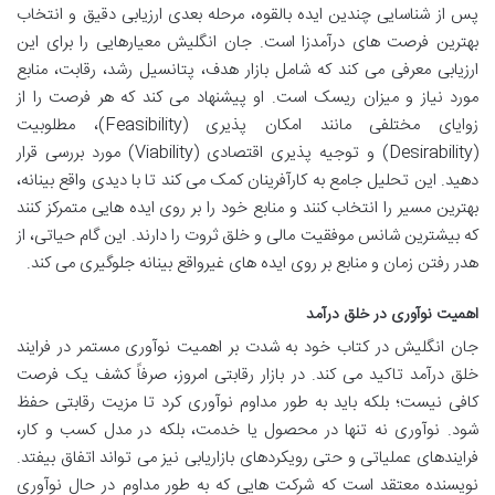
پس از شناسایی چندین ایده بالقوه، مرحله بعدی ارزیابی دقیق و انتخاب
بهترین فرصت های درآمدزا است. جان انگلیش معیارهایی را برای این
ارزیابی معرفی می کند که شامل بازار هدف، پتانسیل رشد، رقابت، منابع
مورد نیاز و میزان ریسک است. او پیشنهاد می کند که هر فرصت را از
زوایای مختلفی مانند امکان پذیری (Feasibility)، مطلوبیت
(Desirability) و توجیه پذیری اقتصادی (Viability) مورد بررسی قرار
دهید. این تحلیل جامع به کارآفرینان کمک می کند تا با دیدی واقع بینانه،
بهترین مسیر را انتخاب کنند و منابع خود را بر روی ایده هایی متمرکز کنند
که بیشترین شانس موفقیت مالی و خلق ثروت را دارند. این گام حیاتی، از
هدر رفتن زمان و منابع بر روی ایده های غیرواقع بینانه جلوگیری می کند.
اهمیت نوآوری در خلق درآمد
جان انگلیش در کتاب خود به شدت بر اهمیت نوآوری مستمر در فرایند
خلق درآمد تاکید می کند. در بازار رقابتی امروز، صرفاً کشف یک فرصت
کافی نیست؛ بلکه باید به طور مداوم نوآوری کرد تا مزیت رقابتی حفظ
شود. نوآوری نه تنها در محصول یا خدمت، بلکه در مدل کسب و کار،
فرایندهای عملیاتی و حتی رویکردهای بازاریابی نیز می تواند اتفاق بیفتد.
نویسنده معتقد است که شرکت هایی که به طور مداوم در حال نوآوری