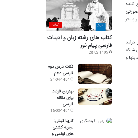
 کننده
 صورتی
ر بستر
کتاب
کتاب های رشته زبان و ادبیات
 درامد
فارسی پیام نور
ن شبکه
28-02-1405
یتها و
نکات درس دوم
فارسی دهم
24-04-1404
بهترین فونت
برای مقاله
فارسی
16-03-1404
کارینا کیش:
تجربه کشتی
های لوکس و