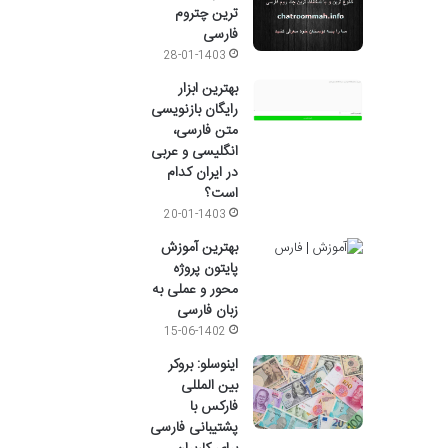
ترین چتروم
فارسی
28-01-1403
بهترین ابزار
رایگان بازنویسی
متن فارسی،
انگلیسی و عربی
در ایران کدام
است؟
20-01-1403
بهترین آموزش
پایتون پروژه
محور و عملی به
زبان فارسی
15-06-1402
اینوسلو: بروکر
بین المللی
فارکس با
پشتیبانی فارسی