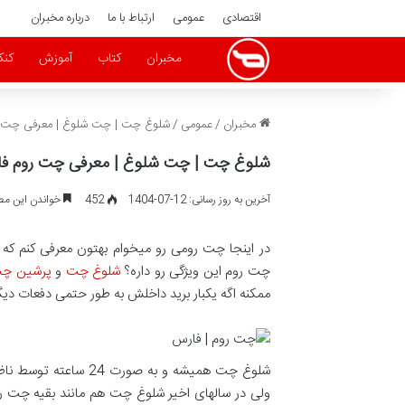
اقتصادی
عمومی
ارتباط با ما
درباره مخبران
مخبران
کتاب
آموزش
کنک
مخبران
/
عمومی
/
شلوغ چت | چت شلوغ | معرفی چت ر
شلوغ چت | چت شلوغ | معرفی چت روم ف
آخرین به روز رسانی: 12-07-1404
452
خواندن این مطلب 1 دقیقه زم
در اینجا چت رومی رو میخوام بهتون معرفی کنم که
چت روم این ویژگی رو داره؟
شلوغ چت
و
پرشین چ
ممکنه اگه یکبار برید داخلش به طور حتمی دفعات دیگ
شلوغ چت همیشه و به ص
ولی در سالهای اخیر شلوغ چت هم مانند بقیه چت رو