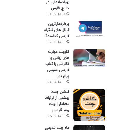
بهیادماندنی در
خلیج فارس
01-02-1404
پرطرفدارترین
کانال های تلگرام
فارسی کدامند؟
07-08-1403
تقویت مهارت
های زبانی و
نگارشی با کتاب
فارسی عمومی
پیام نور
24-04-1403
گلشن چت:
بهشتی از ارتباط
معنادار | چت
روم فارسی
26-02-1403
ماه چت قدیمی