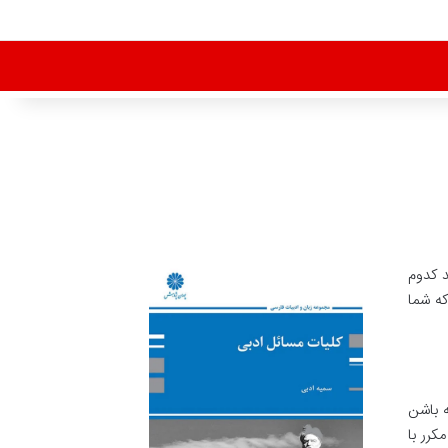
 کدوم
ه شما
ته باشن
کرر با