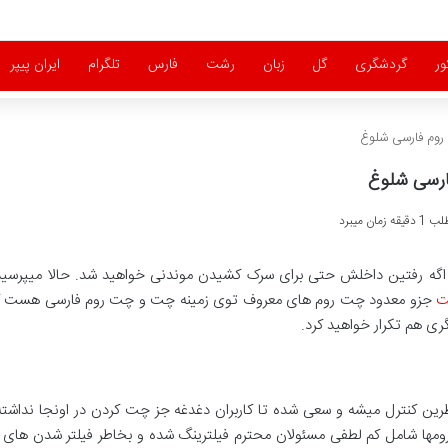
ور
گردشگری
گل
زبان
رشت
فارس
تلگرام
ایران پیپر
وم فارسی شلوغ
ارسی شلوغ
ان میبرد
 اگه رفتین داخلش حتی برای سرک کشیدن موندنی خواهید شد. حالا میپرسید
ت
جزو معدود چت روم های معروف توی زمینه چت و چت روم فارسی هست ک
ری هم تکرار خواهید کرد.
ورت 24 ساعته توسط ناظرین کنترل میشه و سعی شده تا کاربران دغدغه جز چت کردن در اونجا نداش
مها شامل کم لطفی مسئولان محترم فیلترینگ شده و بخاطر فیلتر شدن های م