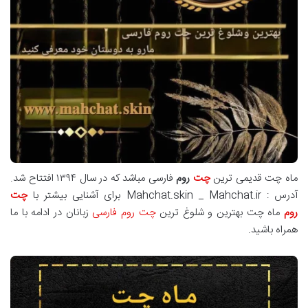
ماه چت قدیمی ترین
چت
روم
فارسی مباشد که در سال ۱۳۹۴ افتتاح شد.
آدرس : Mahchat.skin _ Mahchat.ir برای آشنایی بیشتر با
چت
روم
ماه چت بهترین و شلوغ ترین
چت روم فارسی
زبانان در ادامه با ما
همراه باشید.