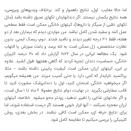
اما حالا معایب. اول، نتایج ناهموار و کند. برخلاف ویدیوهای ویروسی،
همه نتایج یکسان نیستند. اگر دندانهایتان لکهای عمیق داشته باشد (مثل
لکهای ناشی از سیگار یا داروها)، کیتهای خانگی ممکن است فقط سطحی
عمل کنند و سفید شدن کامل نباشد. من مواردی دیدم که بیماران بعد از دو
هفته، فقط ۱-۲ درجه تغییر دیدند و ناامید شدند. دوم، ریسک ایمنی. بدون
نظارت متخصص، ژل ممکن است به لثه برسد و باعث سوزش یا التهاب
شود. یک مطالعه ایرانی در سال ۲۰۲۲ گزارش داد که ۳۰ درصد کاربران
خانگی، حساسیت دندان تجربه کردند که گاهی هفتهها طول کشید. علاوه
بر این، کیتهای ارزان ممکن است کیفیت پایینی داشته باشند – مثلا
پراکسید ناپایدار که کمی دارد یا حتی آسیب میزند. من همیشه میگویم،
اگر میخواهید خانگی امتحان کنید، اول با دندانپزشک مشورت کنید تا
قالب سفارشی بگیرید. در نهایت، دوام نتایج معمولا ۶ ماه تا ۱ سال است،
و اگر عادتهای غذایی را تغییر ندهید، زودتر محو میشود. خلاصه، کیتهای
ارزان معجزه نمیکنند – آنها ابزار خوبی هستند اگر درست استفاده شوند، اما
برای نتایج حرفه ای، ممکن است کافی نباشند. در بخش بعدی، روش
کلینیکی را بررسی میکنیم تا مقایسه کامل شود.