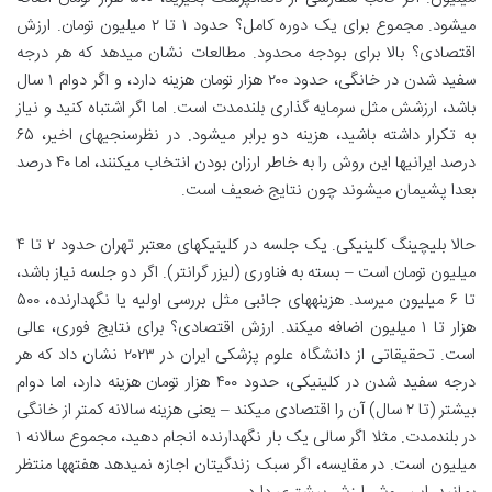
میشود. مجموع برای یک دوره کامل؟ حدود ۱ تا ۲ میلیون تومان. ارزش
اقتصادی؟ بالا برای بودجه محدود. مطالعات نشان میدهد که هر درجه
سفید شدن در خانگی، حدود ۲۰۰ هزار تومان هزینه دارد، و اگر دوام ۱ سال
باشد، ارزشش مثل سرمایه گذاری بلندمدت است. اما اگر اشتباه کنید و نیاز
به تکرار داشته باشید، هزینه دو برابر میشود. در نظرسنجیهای اخیر، ۶۵
درصد ایرانیها این روش را به خاطر ارزان بودن انتخاب میکنند، اما ۴۰ درصد
بعدا پشیمان میشوند چون نتایج ضعیف است.
حالا بلیچینگ کلینیکی. یک جلسه در کلینیکهای معتبر تهران حدود ۲ تا ۴
میلیون تومان است – بسته به فناوری (لیزر گرانتر). اگر دو جلسه نیاز باشد،
تا ۶ میلیون میرسد. هزینههای جانبی مثل بررسی اولیه یا نگهدارنده، ۵۰۰
هزار تا ۱ میلیون اضافه میکند. ارزش اقتصادی؟ برای نتایج فوری، عالی
است. تحقیقاتی از دانشگاه علوم پزشکی ایران در ۲۰۲۳ نشان داد که هر
درجه سفید شدن در کلینیکی، حدود ۴۰۰ هزار تومان هزینه دارد، اما دوام
بیشتر (تا ۲ سال) آن را اقتصادی میکند – یعنی هزینه سالانه کمتر از خانگی
در بلندمدت. مثلا اگر سالی یک بار نگهدارنده انجام دهید، مجموع سالانه ۱
میلیون است. در مقایسه، اگر سبک زندگیتان اجازه نمیدهد هفتهها منتظر