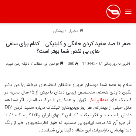
منو
مخبران
/
پزشکی
صفر تا صد سفید کردن خانگی و کلینیکی – کدام برای سلفی
های بی نقص شما بهتر است؟
آخرین به روز رسانی: 07-05-1404
380
خواندن این مطلب 7 دقیقه زمان میبرد
سلام به همه شما دوستان عزیز و عاشقان لبخندهای درخشان! من دکتر
نگین داودی هستم، متخصص زیبایی دندان با بیش از ۱۵ سال تجربه در
کلینیک های
دندانپزشکی
تهران و همکاری با مراکز بینالمللی. اگر شما هم
مثل خیلی از بیمارانم، هر روز ویدیوهای تیکتاک درباره سفید کردن DIY
دندان را میبینید و فکر میکنید “آیا این کیتهای ارزان واقعا کار میکنند؟”، یا
اگر جزو آن ۸۵ درصد ایرانیهایی هستید که طبق نظرسنجیهای اخیر از رنگ
دندانهایشان ناراضیاند، این مقاله دقیقا برای شماست.