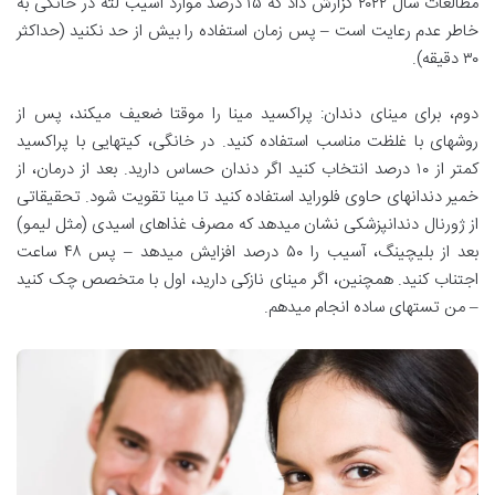
مطالعات سال ۲۰۲۲ گزارش داد که ۱۵ درصد موارد آسیب لثه در خانگی به
خاطر عدم رعایت است – پس زمان استفاده را بیش از حد نکنید (حداکثر
۳۰ دقیقه).
دوم، برای مینای دندان: پراکسید مینا را موقتا ضعیف میکند، پس از
روشهای با غلظت مناسب استفاده کنید. در خانگی، کیتهایی با پراکسید
کمتر از ۱۰ درصد انتخاب کنید اگر دندان حساس دارید. بعد از درمان، از
خمیر دندانهای حاوی فلوراید استفاده کنید تا مینا تقویت شود. تحقیقاتی
از ژورنال دندانپزشکی نشان میدهد که مصرف غذاهای اسیدی (مثل لیمو)
بعد از بلیچینگ، آسیب را ۵۰ درصد افزایش میدهد – پس ۴۸ ساعت
اجتناب کنید. همچنین، اگر مینای نازکی دارید، اول با متخصص چک کنید
– من تستهای ساده انجام میدهم.