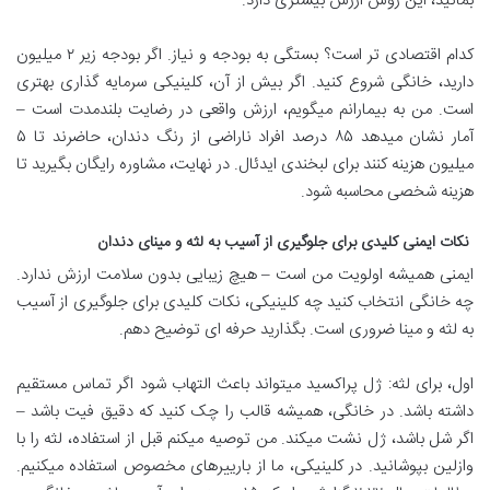
بمانید، این روش ارزش بیشتری دارد.
کدام اقتصادی تر است؟ بستگی به بودجه و نیاز. اگر بودجه زیر ۲ میلیون
دارید، خانگی شروع کنید. اگر بیش از آن، کلینیکی سرمایه گذاری بهتری
است. من به بیمارانم میگویم، ارزش واقعی در رضایت بلندمدت است –
آمار نشان میدهد ۸۵ درصد افراد ناراضی از رنگ دندان، حاضرند تا ۵
میلیون هزینه کنند برای لبخندی ایدئال. در نهایت، مشاوره رایگان بگیرید تا
هزینه شخصی محاسبه شود.
نکات ایمنی کلیدی برای جلوگیری از آسیب به لثه و مینای دندان
ایمنی همیشه اولویت من است – هیچ زیبایی بدون سلامت ارزش ندارد.
چه خانگی انتخاب کنید چه کلینیکی، نکات کلیدی برای جلوگیری از آسیب
به لثه و مینا ضروری است. بگذارید حرفه ای توضیح دهم.
اول، برای لثه: ژل پراکسید میتواند باعث التهاب شود اگر تماس مستقیم
داشته باشد. در خانگی، همیشه قالب را چک کنید که دقیق فیت باشد –
اگر شل باشد، ژل نشت میکند. من توصیه میکنم قبل از استفاده، لثه را با
وازلین بپوشانید. در کلینیکی، ما از بارییرهای مخصوص استفاده میکنیم.