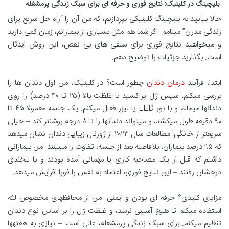
بلیچینگ در کلینیک: نتایج فوری و حرفه ای برای سبک زندگی پرمشغله
حالا بیایید به بلیچینگ کلینیکی بپردازیم، که من آن را “راه حل سریع برای
زندگی مدرن” مینامم. اگر شما هم مثل بسیاری از بیمارانم، زمان کمی دارید
و میخواهید نتایج فوری برای سلفی های بی نقص، این روش ایدئال
است. بگذارید جزئیات را توضیح دهم.
ابتدا، فرآیند
درمان دندان
چطور است؟ در کلینیک، من اول دندان ها را
بررسی میکنم، سپس ژل پراکسید با غلظت بالا (۲۵ تا ۴۰ درصد) را روی
دندانها میمالم و با نور LED یا لیزر فعال میکنم. یک جلسه معمولا ۴۵ تا
۹۰ دقیقه طول میکشد، و میتواند دندانها را تا ۸ درجه روشنتر کند – خیلی
سریعتر از خانگی! مطالعات سال ۲۰۲۳ از ژورنال زیبایی دندان نشان میدهد
که ۹۵ درصد بیماران، بلافاصله بعد از جلسه، تفاوت را میبینند. من بیمارانی
داشتم که قبل از یک مصاحبه کاری یا مهمانی آمده بودند و با لبخندی
درخشان رفتند – این نتایج فوری، اعتماد به نفس را فورا افزایش میدهد.
مزایای کلیدی؟ حرفه ای بودن و ایمنی. من از محافظهای مخصوص لثه
استفاده میکنم تا هیچ آسیبی نرسد، و غلظت ژل را بر اساس نوع دندان
تنظیم میکنم. برای سبک زندگی پرمشغله، عالی است – نیازی به هفتهها