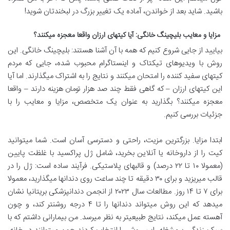
باشید. شاید بعد از خواندن، آماده یک تغییر بزرگ در لبخندتان شوید!
مزایا و معایب بلیچینگ خانگی: آیا کیتهای ارزان واقعا معجزه میکنند؟
بیایید از جایی شروع کنیم که همه با آن آشنا هستند: بلیچینگ خانگی. این
روش با ویدیوهای تیکتاک و اینستاگرام محبوب شده، جایی که مردم
کیتهای سفید کننده را امتحان میکنند و نتایج را به اشتراک میگذارند. اما آیا
این کیتهای ارزان – که گاهی فقط چند صد هزار تومان هزینه دارند – واقعا
معجزه میکنند؟ بگذارید به عنوان یک متخصص، مزایا و معایب را با
جزئیات بررسی کنیم.
ابتدا مزایا. بزرگترین مزیت، راحتی و دسترسی آسان است. شما میتوانید
کیت را از داروخانه یا آنلاین بخرید، شامل ژل پراکسید با غلظت پایین
(معمولا ۱۰ تا ۲۲ درصد) و قالبهای پلاستیکی. فرآیند ساده است: ژل را در
قالب میریزید و برای ۳۰ دقیقه تا چند ساعت روی دندانها میگذارید، معمولا
برای ۷ تا ۱۴ روز. مطالعات سال ۲۰۲۳ از انجمن دندانپزشکی بریتانیا نشان
میدهد که این روش میتواند دندانها را تا ۴ درجه روشنتر کند، و چون
آهسته عمل میکند، نتایج طبیعیتر به نظر میرسد. من بیمارانی داشتم که با