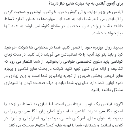
برای آزمون آیلتس به چه مهارت هایی نیاز دارید؟
آیلتس هر چهار مهارت زبانی گوش دادن، خواندن، نوشتن و صحبت کردن
را آزمایش می کند. شما باید به همه این مهارت‌ها به همان اندازه تسلط
داشته باشید زیرا در طول تحصیل در مقطع کارشناسی ارشد به همه آنها
نیاز خواهید داشت.
بیایید روال روزمره خود را تصور کنیم. شما در سخنرانی ها شرکت خواهید
کرد و باید بتوانید آنچه را که اساتیدتان می گویند، درک کنید. در مدت زمان
کوتاهی باید متون تخصصی طولانی را بخوانید. از شما انتظار می رود که
تکالیف و ارائه های کتبی تهیه کنید. شرکت در بحث های کلاسی و پروژه
های گروهی بخشی ضروری از تجربه یادگیری شما است و وزن زیادی در
نمره نهایی شما دارد. بنابراین، شما نباید با درک صحبت کردن یا شنیداری
مشکل داشته باشید.
اگرچه آیلتس یک آزمون بریتانیایی است، اما نیازی به تسلط بر لهجه یا
املای انگلیسی ندارید. آیلتس تمام انواع اصلی زبان انگلیسی بومی را می
پذیرد، به عنوان مثال. آمریکای شمالی، بریتانیایی، استرالیایی و غیره. در
کلاس، اساتید و همتایان شما با لهجه های کاملاً متنوع صحبت می کنند.