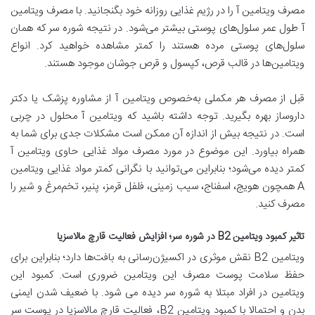
مصرف ویتامین آ را در رژیم غذایی روزانه خود بگنجانید. با مصرف ویتامین
آ طول عمر سلول‌های پوستی بیشتر می‌شود. در نتیجه شوره سر که همان
سلول‌های پوستی مرده هستند را کمتر مشاهده خواهید کرد. انواع
ویتامین‌ها در قالب قرص، کپسول و قرص جوشان موجود هستند.
قبل از مصرف هر مکملی به‌خصوص ویتامین آ از مشاوره پزشک یا دکتر
داروساز بهره بگیرید. توجه داشته باشید که ویتامین آ محلول در چربی
است. در نتیجه بیش از اندازه آن ممکن است مشکلات جدی برای شما به
همراه بیاورد. این موضوع در مورد مصرف مواد غذایی حاوی ویتامین آ
کمتر دیده می‌شود؛ بنابراین می‌توانید با نگرانی کمتر مواد غذایی ویتامین
A همچون هویج، اسفناج، سیب زمینی، فلفل قرمز، پنیر، تخم‌مرغ و شیر را
مصرف کنید.
تاثیر کمبود ویتامین B2 در شوره سر؛ افزایش فعالیت قارچ مالاسزیا
ویتامین B2 نقش موثری در اکسیژن‌رسانی به بافت‌ها دارد؛ بنابراین برای
حفظ سلامت پوست مصرف این ویتامین ضروری است. کمبود این
ویتامین در افراد مبتلا به شوره سر دیده می شود. با ضعیف شدن ایمنی
بدن و احتمالا با کمبود ویتامین B2، فعالیت قارچ مالاسزیا در پوست سر