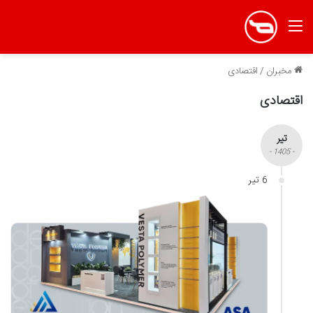
منو
مخبران
/
اقتصادی
اقتصادی
تیر
- 1405 -
6 تیر