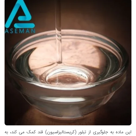
این ماده به جلوگیری از تبلور (کریستالیزاسیون) قند کمک می کند، به