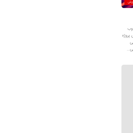
وزش
 وب
جنگو را به شیوه ای پروژه
ی
سی…