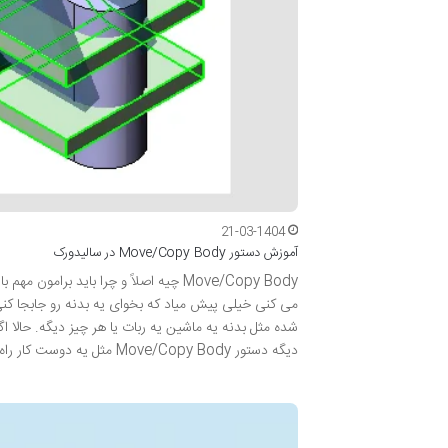
21-03-1404
آموزش دستور Move/Copy Body در سالیدورک
Move/Copy Body چیه اصلاً و چرا باید
می کنی خیلی پیش میاد که بخوای یه بدنه رو جابجا کن
شده مثل بدنه یه ماشین یه ربات یا هر چیز دیگه. حالا ا
دیگه دستور Move/Copy Body مثل یه دوست کار راه بنداز به دادت می رسه. چرا آموزش…