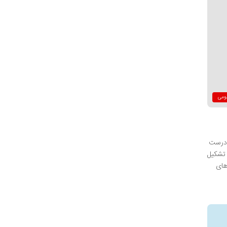
ومی
ه درست
 تشکیل
های