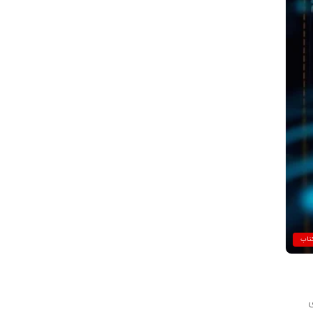
تاب
ی