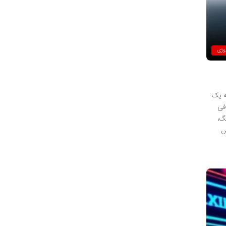
لوژی
ه یک
فی
گ،
ش