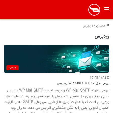
منو
مخبران
/
وردپرس
وردپرس
عمومی
17-05-1404
بررسی افزونه WP Mail SMTP وردپرس
بررسی افزونه WP Mail SMTP وردپرس افزونه WP Mail SMTP وردپرس
ابزاری حیاتی برای حل مشکل عدم ارسال یا اسپم شدن ایمیل ها در سایت های
وردپرسی است که با هدایت ایمیل ها از طریق سرورهای SMTP معتبر، قابلیت
اطمینان تحویل ایمیل را به شکل چشمگیری افزایش می دهد. مدیران وب