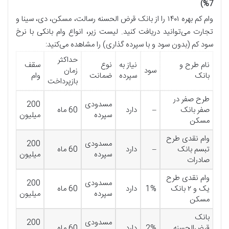
7%)
وام کم بهره ۱۴۰۱ را از بانک قرض الحسنه رسالت، مسکن، دی، سینا و
تجارت می‌توانید دریافت کنید. لیست زیر، انواع وام بانکی با نرخ
سود کم (بدون سود و با سپرده گذاری) را مشاهده می‌کنید:
حداکثر
نام طرح و
نیاز به
نوع
سقف
سود
زمان
بانک
سپرده
ضمانت
وام
بازپرداخت
طرح صفر در
مسدودی
200
صفر بانک
–
دارد
60 ماه
سپرده
میلیون
مسکن
وام نقدی طرح
مسدودی
200
تبسم بانک
–
دارد
60 ماه
سپرده
میلیون
صادرات
وام نقدی طرح
مسدودی
200
یک و ۲ بانک
1%
دارد
60 ماه
سپرده
میلیون
مسکن
بانک
مسدودی
200
قرض‌الحسنه
2%
دارد
60 ماه