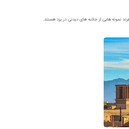
 گردشگری مطرح است. آتشکده، باغ دولت آباد، مسجد جامع، آرامگاه 12 امام و آبشار هرند نمونه هایی از جاذبه های دیدنی در یزد هستند.