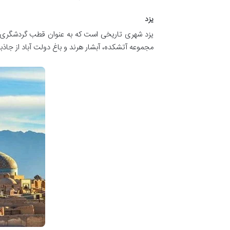
یزد
مجموعه آتشکده، آبشار هرند و باغ دولت آباد از جاذب