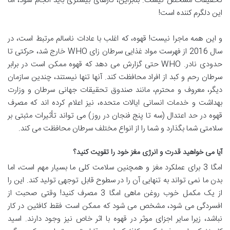
تحقیقات مشخص نیست. بنابراین، کارهای بیشتری باید انجام شود، اما
این دلگرم کننده است!
و این همه ماجرا نیست! قهوه، که اغلب با عادات ناسالم مرتبط است، در
سال 2016 از فهرست مواد غذایی سرطان زای WHO خارج شد، حرکتی تا
حدودی نادر. WHO حتی گزارش می دهد که قهوه ممکن است در برابر
سرطان رحم و کبد از افراد محافظت کند. آنها تنها نیستند، چندین سازمان
دیگر، معروف و محترم، مانند صندوق تحقیقات جهانی سرطان و وزارت
بهداشت و خدمات انسانی ایالات متحده، نیز اعلام کرده اند که مصرف
قهوه در حد اعتدال (سه تا پنج فنجان در روز) می تواند تأثیرات مثبتی بر
سلامتی شما بگذارد و شما را از انواع مختلف سرطان محافظت می کند.
آیا می خواهید قدرت و انرژی مغز خود را تقویت کنید؟
امگا 3 برای عملکرد مغز و همچنین سلامت کلی ما بسیار مهم است، اما
بدن ما نمی تواند به تنهایی آن را در سطوح قابل توجهی تولید کند. این را
از یک مکمل خوب روغن ماهی امگا 3 مصرف کنید! وقتی صحبت از
افسردگی می شود، مشخص می شود که ممکن است فقط کافئین در کار
نباشد، زیرا سایر اجزای موثر در قهوه با اثر خاص نیز وجود دارند. اسید