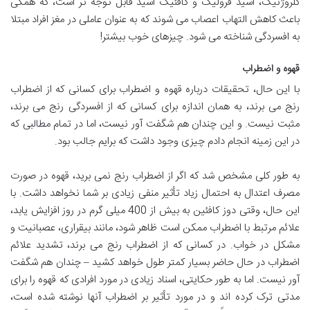
کلروژنیک، اسید فرولیک و کافئیک اسید قابل توجه تر است، که همگی
باعث کاهش التهاب اعصاب می شوند که به عنوان عاملی در مغز افراد مبتلا
به افسردگی شناخته می شود. چیزهای خوب بیشتر!
قهوه و اضطراب
با این حال، تحقیقات درباره قهوه و اضطراب برای کسانی که از اضطراب
رنج می برند، به همان اندازه برای کسانی که از افسردگی رنج می برند،
مثبت نیست. و این چندان هم شگفت آور نیست، اما در تمام مطالبی که
در این زمینه انجام دادم چیزی وجود داشت که برایم جالب بود.
به طور کلی مشخص شد که اگر از اضطراب رنج نمی برید، قهوه در صورت
مصرف اعتدال به احتمال زیاد تأثیر منفی زیادی بر شما نخواهد داشت. با
این حال، وقتی دوز کافئین به بیش از 400 میلی گرم در روز افزایش یابد،
علائم مرتبط با اضطراب ممکن است ظاهر شود، مانند بیقراری، عصبانیت و
مشکل در خواب. در کسانی که از اضطراب رنج می برند، تشدید علائم
اضطراب در حال حاضر بسیار کمتر طول خواهد کشید – چندان هم شگفت
آور نیست. اما به طور حکایتی، اسناد زیادی در مورد افرادی که قهوه را برای
مدتی ترک کرده اند و در مورد تأثیر بر اضطراب آنها نوشته شده است،