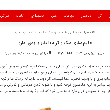
گل
دیجیتال
مهاجرت
هتل
حسابداری
اقامت
صرافی
مخبران
/
پزشکی
/
عقیم سازی سگ و گربه با دارو یا بدون دارو
عقیم سازی سگ و گربه با دارو یا بدون دارو
آخرین به روز رسانی: 25-02-1403
316
خواندن این مطلب 3 دقیقه زمان میبرد
ذکر این نکته مهم است که یک جفت گربه عقیم نشده ، همراه ب
توصیه می­شود. با این حال، شواهد فزاینده ای وجود دارد که نشان می دهد این 
ب بازی و یا وسیله تجارت شما نیستند، اگر دوست دارید که از سگ ها و گربه ها 
کنید بیشتر به گربه مادهتون توجه کنید و با شونه کردن موهاش و نوازش و م
نیاز به آزمایش خون دارد تا مطمئن شود که کبد و کلیه سالم هستند و می توا