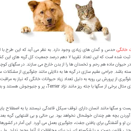
ت خانگی
حدس و گمان های زیادی وجود دارد. به نظر می آید که این طرح با اس
اطلاعات نزدیک به ۱۵ هزار گربه در سامانه «CATID» ثبت شده است که این تعد
و در حیوان ماده هم رحم و تخمدان ها را از بدن خارج می سازند. در سگ­های 
ته باشد. جراحی عقیم سازی در گربه ها به دلایلی مانند جلوگیری از مشکلات
جلوگیری از پرورش بی رویه به دلیل تعداد زیاد حیوانات خانگی که نیاز به مراقبت 
از جاده ها و بزرگراه ها در معرض آسیب قرار دارند. برای مثال برخ
 و سگها مانند انسان دارای توقف سیکل قاعدگی نیستند یا به اصطلاح یایسه
 از آوردن بچه هم چندان خوشحال نخواهد بود. بی حالی و بی اشتهایی گربه بعد
زدن او و آشفتگی برای یافتن جفت، جلوگیری بعمل می آورد. این آمار در کشورهای
ه حتی قانون دست و پا شکسته ای نیز برای محافظت از آنها وجود ندارد. ول