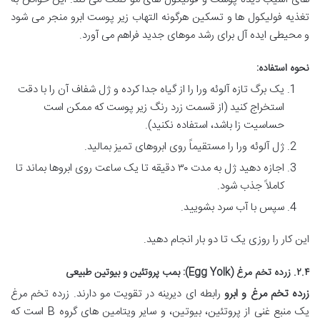
تغذیه فولیکول ها و تسکین هرگونه التهاب زیر پوست ابرو منجر می شود
و محیطی ایده آل برای رشد موهای جدید فراهم می آورد.
نحوه استفاده:
یک برگ تازه آلوئه ورا را از گیاه جدا کرده و ژل شفاف آن را با دقت
استخراج کنید (از قسمت زرد رنگ زیر پوست که ممکن است
حساسیت زا باشد، استفاده نکنید).
ژل آلوئه ورا را مستقیماً روی ابروهای تمیز بمالید.
اجازه دهید ژل به مدت ۳۰ دقیقه تا یک ساعت روی ابروها بماند تا
کاملاً جذب شود.
سپس با آب سرد بشویید.
این کار را روزی یک تا دو بار انجام دهید.
۲.۴. زرده تخم مرغ (Egg Yolk): بمب پروتئین و بیوتین طبیعی
زرده تخم مرغ و ابرو
رابطه ای دیرینه در تقویت مو دارند. زرده تخم مرغ
یک منبع غنی از پروتئین، بیوتین، و سایر ویتامین های گروه B است که