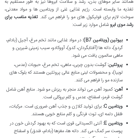
همانند سایر موهای بدن، رشد و سلامت ابروها نیز به طور مستقیم به
تغذیه ما وابسته است. رژیم غذایی غنی از ویتامین ها و مواد معدنی،
سوخت لازم برای فولیکول های مو را فراهم می کند.
تغذیه مناسب برای
رشد موی ابرو
شامل موارد زیر است:
بیوتین (ویتامین B7):
در مواد غذایی مانند تخم مرغ، آجیل (بادام،
گردو)، دانه ها (آفتابگردان، کدو)، آووکادو، سیب زمینی شیرین و
ماهی سالمون یافت می شود.
پروتئین:
گوشت بدون چربی، ماهی، تخم مرغ، حبوبات (عدس،
لوبیا)، و محصولات لبنی منابع عالی پروتئین هستند که بلوک های
سازنده مو را فراهم می کنند.
آهن:
کمبود آهن می تواند منجر به ریزش مو شود. منابع آهن شامل
گوشت قرمز، اسفناج، عدس و کلم بروکلی است.
ویتامین C:
برای تولید کلاژن و جذب آهن ضروری است. مرکبات،
فلفل دلمه ای، توت فرنگی و کلم منابع خوبی هستند.
ویتامین E:
آنتی اکسیدانی قوی است که به بهبود گردش خون در
پوست سر کمک می کند. دانه ها، مغزها (بادام، فندق) و اسفناج