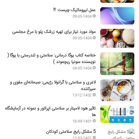
عمل لیپوماتیک چیست ؟!
09-05-1404
مواد مورد نیاز برای تهیه زرشک پلو با مرغ مجلسی
09-05-1404
خلاصه کتاب یوگا درمانی: سلامتی و تندرستی با یوگا (
نویسنده سونیا ریچموند )
04-05-1404
لاغری و سلامتی با گرانولا رژیمی: صبحانه‌ای مقوی و
سیرکننده
13-12-1402
تاثیر هود لامینار بر سلامتی اپراتور و نمونه در آزمایشگاه
ها
18-09-1401
5 مشکل رایج سلامتی کودکان
12-03-1401