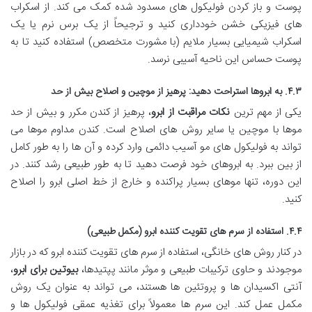
پوست و باز کردن فولیکول های مسدود شده کمک می کند. از اسکراب
های فیزیکی خشن خودداری کنید و ترجیحاً از یک برس نرم یا یک
اسکراب شیمیایی بسیار ملایم (با مشورت متخصص) استفاده کنید تا به
پوست حساس این ناحیه آسیبی نرسد.
۴.۳. به ابروها استراحت دهید: پرهیز از موچین و اصلاح بیش از حد
یکی از مهم ترین
نکات مراقبت از ابرو
، پرهیز از کندن مکرر و بیش از حد
موها با موچین یا سایر روش های اصلاح است. کندن مداوم موها می
تواند به فولیکول های مو آسیب دائمی وارد کرده و آن ها را به طور کامل
از بین ببرد. به ابروهای خود فرصت دهید تا به طور طبیعی رشد کنند. در
این دوره، تنها موهای بسیار پراکنده و خارج از خط اصلی ابرو را اصلاح
کنید.
۴.۴. استفاده از سرم های تقویت کننده ابرو (مکمل طبیعی)
در کنار روش های خانگی، استفاده از سرم های تقویت کننده ابرو که در بازار
موجودند و حاوی ترکیبات طبیعی و موثر مانند پپتیدها،
بیوتین برای ابرو
،
آنتی اکسیدان ها و پروتئین ها هستند، می تواند به عنوان یک روش
مکمل عمل کند. این سرم ها معمولاً برای تغذیه عمقی فولیکول ها و