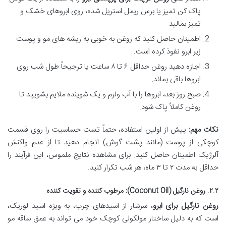
پاک کن تمیز یا برس ریمل استریل شده، روی ابروهای خشک و
تمیز بمالید.
اطمینان حاصل کنید که روغن به خوبی به ریشه های مو و پوست
زیر ابرو نفوذ کرده است.
اجازه دهید روغن حداقل ۶ تا ۸ ساعت یا ترجیحاً طول شب روی
ابروها باقی بماند.
صبح روز بعد، ابروها را با آب ولرم و یک شوینده ملایم بشویید تا
روغن کاملاً پاک شود.
نکات مهم:
پیش از اولین استفاده، حتماً تست حساسیت را روی قسمت
کوچکی از پوست (مانند پشت گوش) انجام دهید تا از عدم واکنش
آلرژیک اطمینان حاصل کنید. برای مشاهده نتایج ملموس، این فرآیند را
حداقل به مدت ۲ تا ۳ ماه، هر شب تکرار کنید.
۲.۲. روغن نارگیل (Coconut Oil): مرطوب کننده و تقویت کننده
روغن نارگیل برای ابرو
، سرشار از اسیدهای چرب، به ویژه اسید لوریک،
است که به دلیل ساختار مولکولی کوچک خود می تواند به عمق ساقه مو