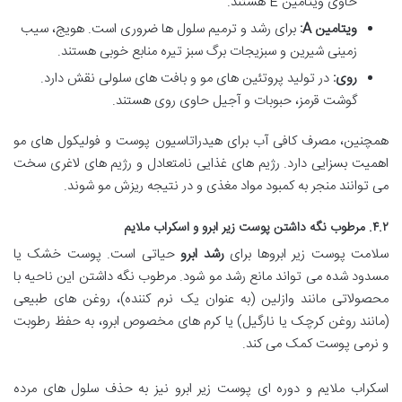
حاوی ویتامین E هستند.
ویتامین A:
برای رشد و ترمیم سلول ها ضروری است. هویج، سیب
زمینی شیرین و سبزیجات برگ سبز تیره منابع خوبی هستند.
روی:
در تولید پروتئین های مو و بافت های سلولی نقش دارد.
گوشت قرمز، حبوبات و آجیل حاوی روی هستند.
همچنین، مصرف کافی آب برای هیدراتاسیون پوست و فولیکول های مو
اهمیت بسزایی دارد. رژیم های غذایی نامتعادل و رژیم های لاغری سخت
می توانند منجر به کمبود مواد مغذی و در نتیجه ریزش مو شوند.
۴.۲. مرطوب نگه داشتن پوست زیر ابرو و اسکراب ملایم
سلامت پوست زیر ابروها برای
رشد ابرو
حیاتی است. پوست خشک یا
مسدود شده می تواند مانع رشد مو شود. مرطوب نگه داشتن این ناحیه با
محصولاتی مانند وازلین (به عنوان یک نرم کننده)، روغن های طبیعی
(مانند روغن کرچک یا نارگیل) یا کرم های مخصوص ابرو، به حفظ رطوبت
و نرمی پوست کمک می کند.
اسکراب ملایم و دوره ای پوست زیر ابرو نیز به حذف سلول های مرده