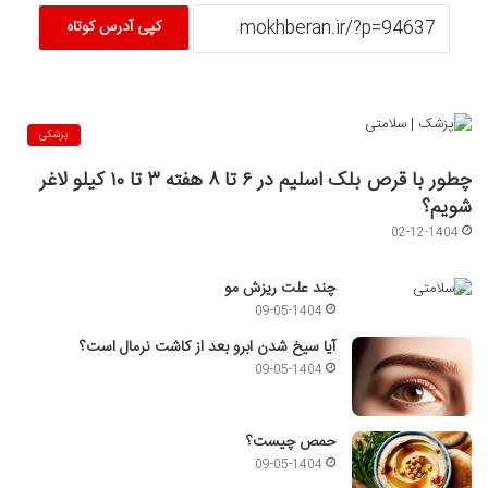
کپی آدرس کوتاه
پزشکی
چطور با قرص بلک اسلیم در ۶ تا ۸ هفته ۳ تا ۱۰ کیلو لاغر
شویم؟
02-12-1404
چند علت ریزش مو
09-05-1404
آیا سیخ شدن ابرو بعد از کاشت نرمال است؟
09-05-1404
حمص چیست؟
09-05-1404