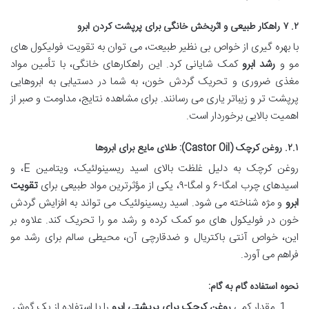
۲. ۷ راهکار طبیعی و اثربخش خانگی برای پرپشت کردن ابرو
با بهره گیری از خواص بی نظیر طبیعت، می توان به تقویت فولیکول های
مو و
رشد ابرو
کمک شایانی کرد. این راهکارهای خانگی، با تأمین مواد
مغذی ضروری و تحریک گردش خون، به شما در دستیابی به ابروهایی
پرپشت تر و زیباتر یاری می رسانند. برای مشاهده نتایج، مداومت و صبر از
اهمیت بالایی برخوردار است.
۲.۱. روغن کرچک (Castor Oil): طلای مایع برای ابروها
روغن کرچک به دلیل غلظت بالای اسید ریسینولئیک، ویتامین E، و
اسیدهای چرب امگا-۶ و امگا-۹، یکی از مؤثرترین مواد طبیعی برای
تقویت
ابرو
و مژه شناخته می شود. اسید ریسینولئیک می تواند به افزایش گردش
خون در فولیکول های مو کمک کرده و رشد مو را تحریک کند. علاوه بر
این، خواص آنتی باکتریال و ضدقارچی آن، محیطی سالم برای رشد مو
فراهم می آورد.
نحوه استفاده گام به گام:
مقدار کمی
روغن کرچک برای پرپشتی ابرو
را با استفاده از یک گوش