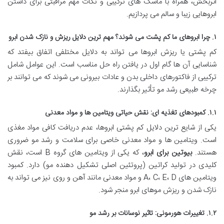
اثربخش، همراه با ماسک های ترکیبی و نکات مهم مراقبتی برای داشتن
ابروهایی زیبا و سالم می پردازیم.
۱. چرا ابروهای ما کم پشت می شوند؟ مهم ترین دلایل ریزش و نازک شدن ابرو
کم پشتی یا ریزش ابروها می تواند به دلایل مختلفی اتفاق بیفتد که
شناسایی آن ها گام اول در یافتن راه حل مناسب است. این عوامل شامل
ترکیبی از فاکتورهای داخلی بدن و عادات بیرونی می شوند که می توانند بر
چرخه طبیعی رشد مو تأثیر بگذارند.
۱.۱. کمبودهای تغذیه ای: نقش حیاتی ویتامین ها و مواد معدنی
یکی از شایع ترین دلایل کم پشتی ابروها، عدم دریافت کافی مواد مغذی
است. ویتامین ها و مواد معدنی خاصی برای سلامت و رشد مو ضروری
هستند.
بیوتین برای ابرو
، که یکی از ویتامین های گروه B است، نقش
کلیدی در تولید کراتین (پروتئین اصلی تشکیل دهنده مو) دارد. کمبود
ویتامین های A، C، E، D و مواد معدنی مانند آهن و روی نیز می تواند به
نازک شدن و ریزش موهای ابرو منجر شود.
۱.۲. تغییرات هورمونی: تاثیر نوسانات بر رشد مو