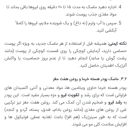
اجازه دهید ماسک به مدت ۱۵ تا ۲۰ دقیقه روی ابروها باقی بماند تا
مواد مغذی جذب پوست شوند.
سپس با آب ولرم (نه داغ) و یک شوینده ملایم، ابروها را کاملاً
آبکشی کنید.
نکته ایمنی:
همیشه قبل از استفاده از هر ماسک جدید، به ویژه اگر پوست
حساسی دارید، آزمایش کوچکی را روی قسمت کوچکی از پوست (مانند
پشت گوش یا ساعد) انجام دهید تا از عدم بروز حساسیت یا واکنش
آلرژیک اطمینان حاصل کنید.
۳.۲. ماسک پودر هسته خرما و روغن هفت مغز
پودر هسته خرما حاوی ویتامین ها، مواد معدنی و آنتی اکسیدان های
فراوانی است که برای رشد و
تقویت ابرو
و مژه بسیار مفید است. این پودر
به
رشد ابرو
و ضخیم شدن آن کمک می کند. روغن هفت مغز نیز ترکیبی
غنی از روغن های مغذی (مانند روغن بادام، فندق، پسته، گردو و کنجد)
است که به طور سینرژیک (هم افزا) باعث تغذیه عمقی فولیکول ها و
افزایش سلامت کلی مو می شوند.