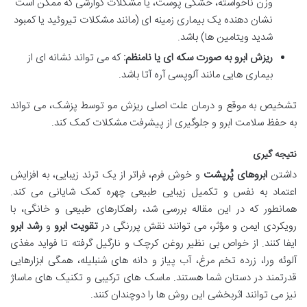
وزن ناخواسته، خشکی پوست، یا مشکلات گوارشی که ممکن است
نشان دهنده یک بیماری زمینه ای (مانند مشکلات تیروئید یا کمبود
شدید ویتامین ها) باشد.
ریزش ابرو به صورت سکه ای یا نامنظم:
که می تواند نشانه ای از
بیماری هایی مانند آلوپسی آره آتا باشد.
تشخیص به موقع و درمان علت اصلی ریزش مو توسط پزشک، می تواند
به حفظ سلامت ابرو و جلوگیری از پیشرفت مشکلات کمک کند.
نتیجه گیری
داشتن
ابروهای پُرپشت
و خوش فرم، فراتر از یک ترند زیبایی، به افزایش
اعتماد به نفس و تکمیل زیبایی طبیعی چهره کمک شایانی می کند.
همانطور که در این مقاله بررسی شد، راهکارهای طبیعی و خانگی، با
رویکردی ایمن و مؤثر، می توانند نقش پررنگی در
تقویت ابرو
و
رشد ابرو
ایفا کنند. از خواص بی نظیر روغن کرچک و نارگیل گرفته تا فواید مغذی
آلوئه ورا، زرده تخم مرغ، آب پیاز و دانه های شنبلیله، همگی ابزارهایی
قدرتمند در دستان شما هستند. ماسک های ترکیبی و تکنیک های ماساژ
نیز می توانند اثربخشی این روش ها را دوچندان کنند.