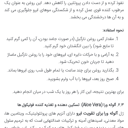
نفوذ کرده و از دست دادن پروتئین را کاهش دهد. این روغن به عنوان یک
مرطوب کننده قوی عمل کرده و از شکستگی موهای ابرو جلوگیری می کند
و به آن ها درخشندگی می بخشد.
نحوه استفاده:
مقدار کمی روغن نارگیل (در صورت جامد بودن، آن را کمی گرم کنید
تا مایع شود) را بین انگشتان خود گرم کنید.
به آرامی و با حرکات دایره ای، ابروهای خود را با روغن نارگیل ماساژ
دهید تا جریان خون تحریک شود.
بگذارید روغن برای چند ساعت یا تمام طول شب روی ابروها بماند.
صبح روز بعد، ابروها را با آب ولرم بشویید.
برای بهترین نتیجه، این کار را هر روز یا یک شب در میان انجام دهید.
۲.۳. آلوئه ورا (Aloe Vera): تسکین دهنده و تغذیه کننده فولیکول ها
ژل
آلوئه ورا برای تقویت ابرو
دارای آنزیم های پروتئولیتیک، ویتامین ها،
مواد معدنی، اسیدهای آمینه و ترکیبات ضدالتهابی است که به ترمیم سلول
های آسیب دیده پوست و فولیکول های مو کمک می کند. این خواص به