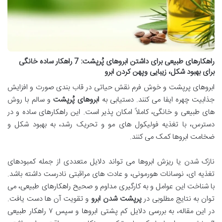
راهکارهای طبیعی برای داشتن ابروهای پُرپشت: 7 راهکار ساده خانگی
برای بهبود شکل، زیبایی وپهن کردن ابرو
ابروهای پرپشت و خوش فرم نقش حیاتی در قاب بندی صورت و افزایش
جذابیت چهره ایفا می کنند. دستیابی به
ابروهای پُرپشت
و سالم با روش
های طبیعی و خانگی، کاملاً امکان پذیر است. این راهکارهای ساده و در
دسترس، با تغذیه فولیکول های مو و تحریک رشد، به بهبود شکل و
ضخامت ابروها کمک می کنند.
نازک شدن یا ریزش ابروها می تواند دلایل متعددی از جمله کمبودهای
تغذیه ای، نوسانات هورمونی، و عادت های مراقبتی نادرست داشته باشد.
با شناخت این عوامل و به کارگیری مداوم و صحیح راهکارهای طبیعی، می
توان به نتایج مطلوبی در
پرپشت شدن ابرو
و تقویت آن ها دست یافت.
در این مقاله، به بررسی دلایل کم پشتی ابروها و سپس ۷ راهکار طبیعی