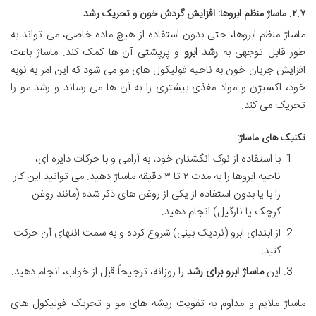
۲.۷. ماساژ منظم ابروها: افزایش گردش خون و تحریک رشد
ماساژ منظم ابروها، حتی بدون استفاده از هیچ ماده خاصی، می تواند به
طور قابل توجهی به
رشد ابرو
و پرپشتی آن ها کمک کند. ماساژ باعث
افزایش جریان خون به ناحیه فولیکول های مو می شود که این امر به نوبه
خود، اکسیژن و مواد مغذی بیشتری را به آن ها می رساند و رشد مو را
تحریک می کند.
تکنیک های ماساژ:
با استفاده از نوک انگشتان خود، به آرامی و با حرکات دایره ای،
ناحیه ابروها را به مدت ۲ تا ۳ دقیقه ماساژ دهید. می توانید این کار
را با یا بدون استفاده از یکی از روغن های ذکر شده (مانند روغن
کرچک یا نارگیل) انجام دهید.
از ابتدای ابرو (نزدیک بینی) شروع کرده و به سمت انتهای آن حرکت
کنید.
این
ماساژ ابرو برای رشد
را روزانه، ترجیحاً قبل از خواب، انجام دهید.
ماساژ ملایم و مداوم به تقویت ریشه های مو و تحریک فولیکول های