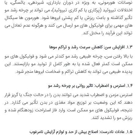
نوسانات هورمونی، به ویژه در دوران بارداری، شیردهی، یائسگی، یا
اختلالات تیروئید (پرکاری یا کم کاری تیروئید)، می تواند بر چرخه رشد مو
تأثیر گذاشته و باعث ریزش یا کم پشتی ابروها شود. هورمون ها سیگنال
های مهمی برای فولیکول های مو ارسال می کنند و هرگونه عدم تعادل می
تواند این فرآیند را مختل کند.
۱.۳. افزایش سن: کاهش سرعت رشد و تراکم موها
با بالا رفتن سن، چرخه طبیعی رشد مو کندتر می شود و فولیکول های مو
ممکن است کمتر فعال شده یا به طور کامل از تولید مو بازایستند. این
پدیده طبیعی می تواند به کاهش تراکم و ضخامت ابروها منجر شود.
۱.۴. استرس و اضطراب: تاثیر روانی بر چرخه رشد مو
استرس مزمن و اضطراب شدید می توانند بدن را در حالت جنگ یا گریز قرار
دهند که این وضعیت بر توزیع مواد مغذی در بدن تأثیر می گذارد. در
نتیجه، فولیکول های مو ممکن است وارد فاز استراحت زودهنگام شده و
ریزش مو را تشدید کنند.
۱.۵. عادات نادرست: اصلاح بیش از حد و لوازم آرایش نامرغوب