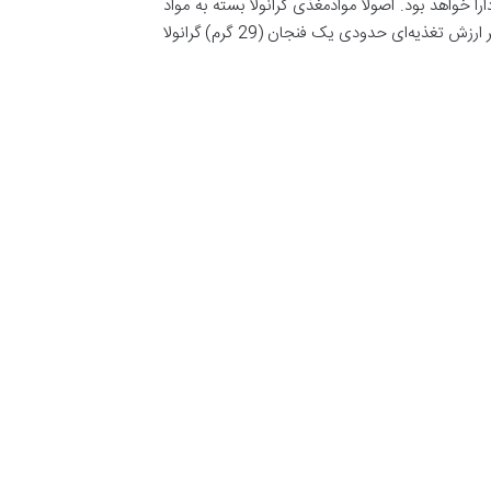
 خواهد بود. اصولا موادمغذی گرانولا بسته به مواد
تشکیل دهنده آن متفاوت است. بنابراین، به طور معمول نمی‌توان ارزش غذایی واقعی گرانولا را تخمین زد. با این وجود، در جدول زیر ارزش تغذیه‌ای حدودی یک فنجان (29 گرم) گرانولا