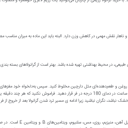
ا خرید گرانولا رژیمی از چاربان می‌توانید یک رژیم لاغری خوشمزه و متفاوت را
 و ناهار نقش مهمی در کاهش وزن دارد. البته باید این ماده به میزان مناسب م
ای طبیعی، در محیط بهداشتی تهیه شده باشد. بهتر است از گرانولاهای بسته بندی ک
سل، روغن و طعم‌دهنده‌ای مثل دارچین مخلوط کنید. سپس به‌دلخواه خود مغزهای 
در سینی فر بچینید. مواد را به مدت 30 دقیقه الی 1 ساعت در دمای 180 درجه در فر قرار دهید
ک نباشد، نگران نباشید زیرا ادامه ی مسیر ترد شدن گرانولا بعد از خروج از ف
گرانولا سرشار از پروتئین، فیبر 