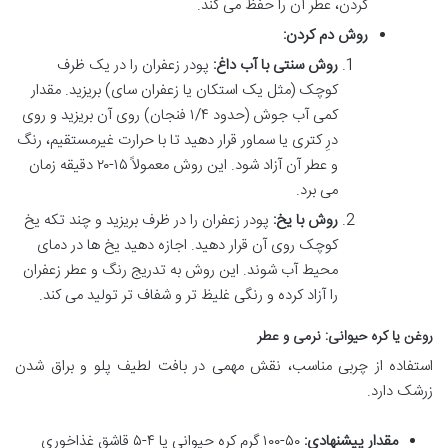
کردن، عطر آن را حفظ می کند.
روش دم کردن:
روش سنتی با آب داغ:
پودر زعفران را در یک ظرف
کوچک (مثل یک استکان یا زعفران سای) بریزید. مقدار
کمی آب جوش (حدود ۱/۴ فنجان) روی آن بریزید و روی
درِ کتری یا سماور قرار دهید تا با حرارت غیرمستقیم، رنگ
و عطر آن آزاد شود. این روش معمولاً ۱۵-۲۰ دقیقه زمان
می برد.
روش با یخ:
پودر زعفران را در ظرف بریزید و چند تکه یخ
کوچک روی آن قرار دهید. اجازه دهید یخ ها در دمای
محیط آب شوند. این روش به تدریج رنگ و عطر زعفران
را آزاد کرده و رنگی غلیظ تر و شفاف تر تولید می کند.
روغن یا کره حیوانی: نرمی و عطر
استفاده از چربی مناسب، نقش مهمی در بافت لطیف پلو و براق شدن
زرشک دارد.
مقدار پیشنهادی:
۵۰-۱۰۰ گرم کره حیوانی یا ۴-۵ قاشق غذاخوری