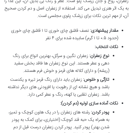
زعفران، روح و جان زرشک پلو است. عطر و رنگ بی بدیل آن، این غذا را
به یک اثر هنری تبدیل می کند. استفاده از زعفران اصل و دم کردن صحیح
آن، از مهم ترین نکات برای زرشک پلوی مجلسی است.
مقدار پیشنهادی:
نصف قاشق چای خوری تا ۱ قاشق چای خوری
(حدود ۰.۵ تا ۱ گرم) سابیده شده برای ۴ نفر
نکات انتخاب:
نوع زعفران:
زعفران نگین و سرگل، بهترین انواع برای رنگ
دهی و عطر هستند. این نوع زعفران ها فاقد بخش سفید
(ریشه) و دارای کلاله های قرمز و خوش فرم هستند.
تازگی و خلوص:
زعفران باید دارای رنگ قرمز تیره و یکدست
باشد و هیچ نشانه ای از رطوبت یا افزودنی های دیگر نداشته
باشد. زعفران تقلبی یا کهنه، رنگ و عطر کمی دارد.
نکات آماده سازی اولیه (دم کردن):
پودر کردن:
رشته های زعفران را در یک هاون کوچک و تمیز،
به همراه یک حبه قند کوچک (اختیاری، برای کمک به پودر
شدن بهتر) پودر کنید. پودر کردن زعفران درست قبل از دم