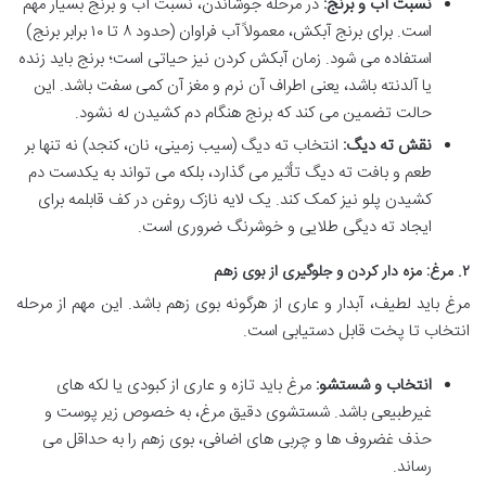
نسبت آب و برنج:
در مرحله جوشاندن، نسبت آب و برنج بسیار مهم
است. برای برنج آبکش، معمولاً آب فراوان (حدود ۸ تا ۱۰ برابر برنج)
استفاده می شود. زمان آبکش کردن نیز حیاتی است؛ برنج باید زنده
یا آلدنته باشد، یعنی اطراف آن نرم و مغز آن کمی سفت باشد. این
حالت تضمین می کند که برنج هنگام دم کشیدن له نشود.
نقش ته دیگ:
انتخاب ته دیگ (سیب زمینی، نان، کنجد) نه تنها بر
طعم و بافت ته دیگ تأثیر می گذارد، بلکه می تواند به یکدست دم
کشیدن پلو نیز کمک کند. یک لایه نازک روغن در کف قابلمه برای
ایجاد ته دیگی طلایی و خوشرنگ ضروری است.
۲. مرغ: مزه دار کردن و جلوگیری از بوی زهم
مرغ باید لطیف، آبدار و عاری از هرگونه بوی زهم باشد. این مهم از مرحله
انتخاب تا پخت قابل دستیابی است.
انتخاب و شستشو:
مرغ باید تازه و عاری از کبودی یا لکه های
غیرطبیعی باشد. شستشوی دقیق مرغ، به خصوص زیر پوست و
حذف غضروف ها و چربی های اضافی، بوی زهم را به حداقل می
رساند.