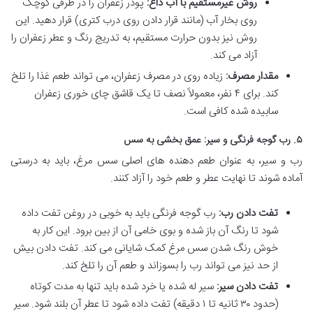
روش غیرمستقیم با آب داغ:
پودر زعفران را در ظرفی کوچک
روی بخار آب (مانند قرار دادن روی درب کتری) قرار دهید. این
روش نیز بدون حرارت مستقیم، به تدریج رنگ و عطر زعفران را
آزاد می کند.
مقدار مصرف:
زیاده روی در مصرف زعفران، می تواند طعم غذا را تلخ
کند. برای ۴ نفر، معمولاً نصف تا یک قاشق چای خوری زعفران
سابیده شده کافی است.
۵. رب گوجه فرنگی و سیر: عمق بخشی به سس
رب و سیر، به عنوان طعم دهنده های اصلی سس مرغ، باید به درستی
آماده شوند تا نهایت عطر و طعم خود را آزاد کنند.
تفت دادن رب:
رب گوجه فرنگی باید به خوبی در روغن تفت داده
شود تا رنگ آن باز شده و بوی خامی آن از بین برود. این کار به
خوش رنگ شدن سس مرغ کمک شایانی می کند. تفت دادن بیش
از حد نیز می تواند رب را بسوزاند و طعم آن را تلخ کند.
تفت دادن سیر:
سیر له شده یا خرد شده باید تنها به مدت کوتاه
(حدود ۳۰ ثانیه تا ۱ دقیقه) تفت داده شود تا عطر آن بلند شود. سیر