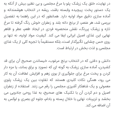
در نهایت، خلق یک زرشک پلو با مرغ مجلسی و بی نظیر، بیش از آنکه به
یک دستور پخت پیچیده وابسته باشد، ریشه در انتخاب هوشمندانه و
آماده سازی دقیق مواد اولیه دارد. همانطور که در این راهنما به تفصیل
بررسی شد، هر عنصر، از برنج دانه بلند و زعفران خوش رنگ گرفته تا مرغ
تازه و زرشک پررنگ، نقش منحصربه فردی در ایجاد طعم، عطر و ظاهر
نهایی این غذای اصیل ایرانی ایفا می کند. کیفیت مواد اولیه، نه تنها بر
روی حس چشایی تأثیرگذار است، بلکه مستقیماً با تجربه کلی از یک غذای
مجلسی و لذت بخش در ارتباط است.
دانش و دقتی که در انتخاب برنج مرغوب، خیساندن صحیح آن برای قد
کشیدن، آماده سازی زرشک به گونه ای که نسوزد و براق بماند، یا مزه دار
کردن و پخت مرغ برای جلوگیری از بوی زهم و افزایش لطافت آن به کار
می رود، همگی نکات کلیدی هستند که تفاوت بین یک زرشک پلوی
معمولی و یک شاهکار آشپزی مجلسی را رقم می زنند. استفاده از زعفران
اصیل و دم کردن آن با تکنیک های صحیح، به غذا روحی جادویی می
بخشد و تزیینات نهایی با خلال پسته و بادام، جلوه ای بصری و لوکس به
آن اضافه می کند.