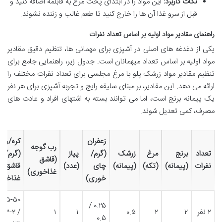
نکات کاربرد:
این مواد را در ابتدای پخت مرغ به قابلمه اضافه کنید و
قبل از سرو غذا آن ها را خارج کنید تا طعم غالب و زننده نشوند.
راهنمای مقادیر مواد اولیه بر اساس تعداد نفرات
یکی از دغدغه های اصلی در آشپزی برای مهمانی ها، تنظیم دقیق مقادیر
مواد اولیه بر اساس تعداد میهمانان است. جدول زیر، راهنمایی جامع برای
تنظیم مقادیر مواد زرشک پلو با مرغ مجلسی برای تعداد نفرات مختلف را
ارائه می دهد. این مقادیر، بر مبنای سلیقه رایج و تجربه آشپزی برای هر نفر
یک پیمانه برنج است، اما می توانند بسته به اشتهای افراد و عادت های
مصرف، کمی تعدیل شوند.
زعفران
کره/رو
رب گوجه
تعداد
برنج
مرغ
زرشک
(گرم/
پیاز
(گرم/
(قاشق
نفرات
(پیمانه)
(تکه)
(پیمانه)
چای
(عدد)
قاشق
غذاخوری)
خوری)
غذاخور
-۵۰
۰.۲۵ /
۲ نفر
۲
۲
۰.۵
۱
۱
/ ۲-۳
۰.۵