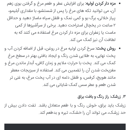
مزه دار کردن اولیه:
برای افزایش عطر و طعم مرغ و گرفتن بوی زهم
آن، می توانید تکه های مرغ را پس از شستشو، با مقداری آبلیمو،
پیاز خلالی، برگ بو و کمی نمک و فلفل سیاه ماساژ دهید و حداقل
۲ ساعت در یخچال استراحت دهید. برخی از سرآشپزها از کمی
ماست یا زعفران برای مزه دار کردن مرغ استفاده می کنند که به
لطافت آن نیز کمک می کند.
روش پخت:
سرخ کردن اولیه مرغ در روغن، قبل از اضافه کردن آب و
پخت نهایی، به طلایی شدن رنگ و ایجاد بافتی بهتر در سطح مرغ
کمک می کند. پخت با حرارت ملایم و زمان کافی، آبدار ماندن مرغ و
مغزپخت شدن آن را تضمین می کند. استفاده از سبزیجات معطر
مانند هویج، کرفس، و فلفل دلمه ای در آب پخت مرغ، به غنی تر
شدن طعم و عطر سس کمک شایانی می کند.
۳. زرشک: راز رنگ و بافت براق
زرشک باید براق، خوش رنگ و با طعم متعادل باشد. تفت دادن بیش از
حد زرشک، می تواند آن را خشک، تیره و بدطعم کند.