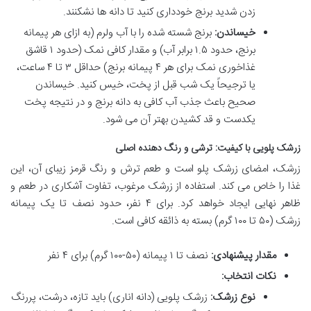
زدن شدید برنج خودداری کنید تا دانه ها نشکنند.
خیساندن:
برنج شسته شده را با آب ولرم (به ازای هر پیمانه
برنج، حدود ۱.۵ برابر آب) و مقدار کافی نمک (حدود ۱ قاشق
غذاخوری نمک برای هر ۴ پیمانه برنج) حداقل ۳ تا ۴ ساعت،
یا ترجیحاً یک شب قبل از پخت، خیس کنید. خیساندن
صحیح باعث جذب آب کافی به دانه برنج و در نتیجه پخت
یکدست و قد کشیدن بهتر آن می شود.
زرشک پلویی با کیفیت: ترشی و رنگ دهنده اصلی
زرشک، امضای زرشک پلو است و طعم ترش و رنگ قرمز زیبای آن، این
غذا را خاص می کند. استفاده از زرشک مرغوب، تفاوت آشکاری در طعم و
ظاهر نهایی ایجاد خواهد کرد. برای ۴ نفر، حدود نصف تا یک پیمانه
زرشک (۵۰ تا ۱۰۰ گرم) بسته به ذائقه کافی است.
مقدار پیشنهادی:
نصف تا ۱ پیمانه (۵۰-۱۰۰ گرم) برای ۴ نفر
نکات انتخاب:
نوع زرشک:
زرشک پلویی (دانه اناری) باید تازه، درشت، پررنگ