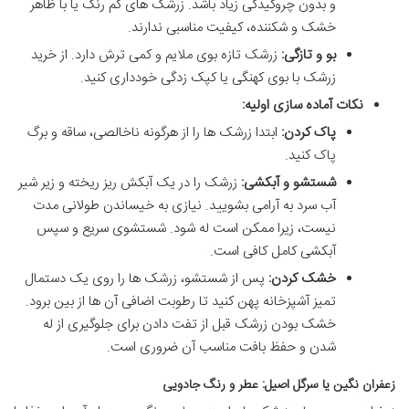
و بدون چروکیدگی زیاد باشد. زرشک های کم رنگ یا با ظاهر
خشک و شکننده، کیفیت مناسبی ندارند.
بو و تازگی:
زرشک تازه بوی ملایم و کمی ترش دارد. از خرید
زرشک با بوی کهنگی یا کپک زدگی خودداری کنید.
نکات آماده سازی اولیه:
پاک کردن:
ابتدا زرشک ها را از هرگونه ناخالصی، ساقه و برگ
پاک کنید.
شستشو و آبکشی:
زرشک را در یک آبکش ریز ریخته و زیر شیر
آب سرد به آرامی بشویید. نیازی به خیساندن طولانی مدت
نیست، زیرا ممکن است له شود. شستشوی سریع و سپس
آبکشی کامل کافی است.
خشک کردن:
پس از شستشو، زرشک ها را روی یک دستمال
تمیز آشپزخانه پهن کنید تا رطوبت اضافی آن ها از بین برود.
خشک بودن زرشک قبل از تفت دادن برای جلوگیری از له
شدن و حفظ بافت مناسب آن ضروری است.
زعفران نگین یا سرگل اصیل: عطر و رنگ جادویی