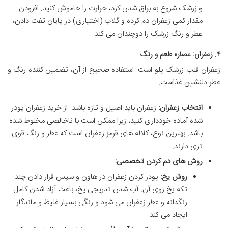
و زرشک شروع به براق شدن کرد، حرارت را خاموش کنید. افزودن
مقدار کمی زعفران دم کرده و گلاب (اختیاری) در پایان تفت دادن،
عطر و رنگ زرشک را دوچندان می کند.
۴. زعفران: عصاره طعم و رنگ
زعفران قلب زرشک پلو است. استفاده صحیح از آن، تضمین کننده رنگ و
عطر دلنشین غذاست.
انتخاب زعفران:
زعفران باید اصیل و تازه باشد. از خرید زعفران پودر
شده آماده خودداری کنید، زیرا ممکن است با ناخالصی مخلوط شده
باشد. بهترین نوع، کلاله های قرمز زعفران است که عطر و رنگ قوی
تری دارند.
روش های دم کردن تخصصی:
روش یخ:
پودر کردن زعفران در هاون و سپس قرار دادن چند
تکه یخ روی آن. آب شدن تدریجی یخ، باعث آزاد شدن کامل
رنگدانه و عطر زعفران می شود و رنگی بسیار غلیظ و ماندگار
ایجاد می کند.