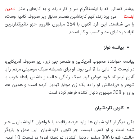
بیشتر کسانی که با اینستاگرام سر و کار دارند و به کارهایی مثل
ادمین
اینستا
…. می پردازند، کیم کارداشین همسر سابق رپر معروف کانیه وست،
را می شناسند. این فرد اکنون با 354 میلیون فالوور، جزو تاثیرگذارترین
افراد در دنیای مد و کسب و کار است.
بیانسه نولز
بیانسه خواننده محبوب آمریکایی و همسر جی زی، رپر معروف آمریکایی،
در لیست 10 تایی ما 9 امی بود. او برای همیشه سبک موسیقی مردم را با
آلبوم لیموناد خود عوض کرد. سبک زندگی جالب و داشتن رابطه خوب با
شوهر و فرزندانش او را به یک زن موفق تبدیل کرده است و همین هم
برای او 308 میلیون دنبال کننده فراهم کرده است.
کلویی کارداشیان
یکی دیگر از کارداشیان ها وارد عرصه رقابت با خواهران کارداشیان _ جنر
شده است و او کسی نیست جز کلویی کارداشیان. این مدل و بازیگر
ریالیتی شو با 306 میلیون دنبال کننده، توانسته امروز در لیست 10 امین