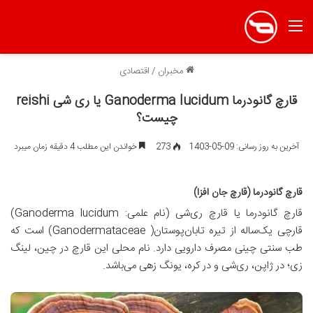
منو
مخبران
/
اقتصادی
قارچ گانودرما Ganoderma lucidum یا ری شی reishi
چیست؟
آخرین به روز رسانی: 09-05-1403
273
خواندن این مطلب 4 دقیقه زمان میبرد
قارچ گانودرما (قارچ جان افزا)
قارچ گانودرما یا قارچ ری‌شی (نام علمی: Ganoderma lucidum)
قارچی یک‌ساله از تیره تابان‌پوستان( Ganodermataceae) است که
طب سنتی چینی مصرف دارویی دارد. نام محلی این قارچ در چین، لینگ
زی؛ در ژاپن، ری‌شی و در کره، یونگ زهی می‌باشد.