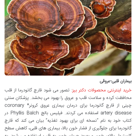
بیماران قلبی-عروقی
خرید اینترنتی محصولات دکتر بیز
: تصور می شود قارچ گانودرما از قلب
محافظت کرده و سلامت قلب و عروق را بهبود می بخشد. پزشکان سنتی
چینی از قارچ گانودرما برای درمان بیماری عروق کرونر* coronary
artery disease استفاده می کردند. فیلیس بالچ Phyllis Balch در
کتاب خود به نام “نسخه ای برای بهبود تغذیه” بیان می کند که قارچ
گانودرما برای جلوگیری از فشار خون بالا، بیماری های قلبی، کاهش سطح
کلسترول بالای خون و بهبود جریان خون به قلب استفاده می شود. به