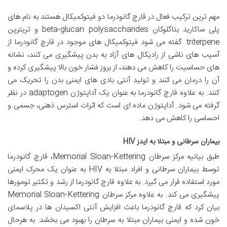
مهم ترین ترکیب فعال در قارچ گانودرما دو فیتوکمیکال هستند به نام های
پلی ساکارید بتاگلوکان beta-glucan polysaccharides و تریترپن
triterpene. گفته می شود فیتوکمیکال های موجود در قارچ گانودرما از
آسیب های ناشی از رادیکال های آزاد به بدن پیشگیری می کنند، نشانه
های حساسیت را کاهش می دهند، از بروز فشار خون بالا پیشگیری کرده و
آن را درمان می کنند و تولید آنتی بادی های ایمنی بدن را تحریک می
کنند. به علاوه قارچ گانودرما به عنوان یک آداپتوژن adaptogen در نظر
گرفته می شود. آداپتوژن ماده ای است که اثرات استرس ذهنی، جسمی و
احساسی را کاهش می دهد.
بیماران سرطانی و مبتلا به ایدز
HIV
طبق بیانیه مرکز سرطان Memorial Sloan-Kettering، قارچ گانودرما
توسط بیماران سرطانی و افراد مبتلا به HIV به عنوان یک محرک ایمنی
مورد استفاده قرار می گیرد. به علاوه قارچ گانودرما از رشد و تکثیر تومورها
پیشگیری می کند. به علاوه مرکز سرطان Memorial Sloan-Kettering
بیان کرد که قارچ گانودرما باعث افزایش آنتی اکسیدان ها در پلاسمای
خون شده و ایمنی بیماران مبتلا به سرطان را بهبود می بخشد. به هرحال