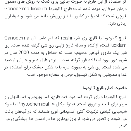
اثر استفاده از این قارچ به صورت جانبی برای کمک به روش های معمول
درمان سرطان، دیده شده است.قارچ گانودرما Ganoderma lucidum
قارچی است که اخیرا در کشور ما نیز پرورش داده می شود و طرفداران
زیادی دارد.
قارچ گانودرما یا قارچ ری شی reishi که نام علمی آن Ganoderma
lucidum است، از کلاه و ساقه قارچ ژاپنی ری شی گرفته شده است. ری
شی یک داروی گیاهی محبوب است که حداقل به مدت 2000 سال در
شرق دور مورد استفاده قرار گرفته است و برای طول عمر و جوانی توصیه
می شده است. ری شی به صورت تازه یا به شکل خشک برای استفاده در
غذا و همچنین به شکل کپسول، قرص یا عصاره موجود است.
خاصیت اصلی قارچ گانودرما
قارچ گانودرما دارای اثرات ضد درد، ضد قارچ، ضد ویروسی، ضد التهابی و
موثر برای قلب و عروق است. فیتوکمیکال ها Phytochemical یا مواد
شیمیایی گیاهی ترکیبات آنتی اکسیدانی قوی هستند که در گیاهان یافت
می شوند و تصور می شود از بروز بیماری ها در انسان ها پیشگیری می
کنند.